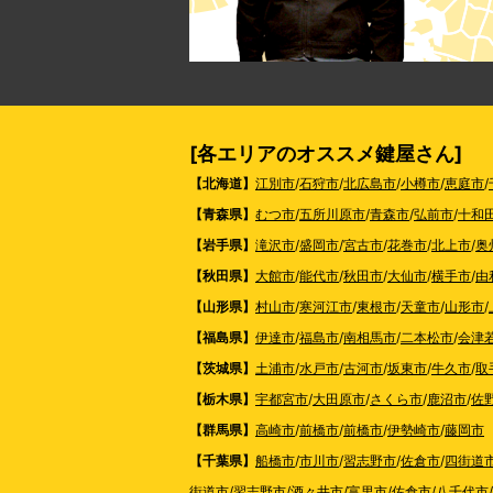
[各エリアのオススメ鍵屋さん]
【北海道】
江別市
/
石狩市
/
北広島市
/
小樽市
/
恵庭市
/
【青森県】
むつ市
/
五所川原市
/
青森市
/
弘前市
/
十和
【岩手県】
滝沢市
/
盛岡市
/
宮古市
/
花巻市
/
北上市
/
奥
【秋田県】
大館市
/
能代市
/
秋田市
/
大仙市
/
横手市
/
由
【山形県】
村山市
/
寒河江市
/
東根市
/
天童市
/
山形市
/
【福島県】
伊達市
/
福島市
/
南相馬市
/
二本松市
/
会津
【茨城県】
土浦市
/
水戸市
/
古河市
/
坂東市
/
牛久市
/
取
【栃木県】
宇都宮市
/
大田原市
/
さくら市
/
鹿沼市
/
佐
【群馬県】
高崎市
/
前橋市
/
前橋市
/
伊勢崎市
/
藤岡市
【千葉県】
船橋市
/
市川市
/
習志野市
/
佐倉市
/
四街道
街道市
/
習志野市
/
酒々井市
/
富里市
/
佐倉市
/
八千代市
/