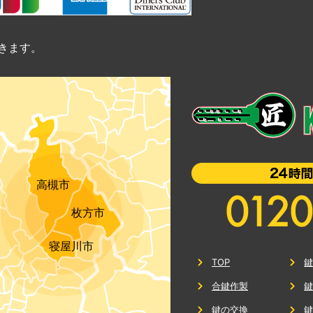
きます。
高槻市
枚方市
寝屋川市
TOP
合鍵作製
鍵の交換