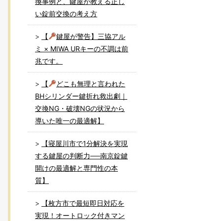
換事例と、鍵屋が教える正し
い錠前交換の考え方
【
鍵屋が警告】三協アル
ミ × MIWA URキーの不調は前
兆です。
【
どこも無理と言われた
BHシリンダー鍵折れ救出劇｜
交換NG・破壊NGの状況から
導いた唯一の最適解】
【寝屋川市で1分解決を実現
する鍵屋の判断力──南京錠鍵
開けの最適解と専門性の本
質】
【枚方市で最短即日対応を
実現！オートロック付きマン