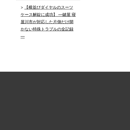
【横並びダイヤルのスーツ
ケース解錠に成功】 ―鍵屋 寝
屋川市が対応した片側だけ開
かない特殊トラブルの全記録
―