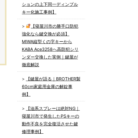
ションの上下同一ディンプル
キー化施工事例】
【寝屋川市の勝手口防犯
強化なら鍵交換が必須】
MIWA縦型くの字キーから
KABA Ace3258へ高防犯シリ
ンダー交換した実例｜鍵屋が
徹底解説
【鍵屋が語る｜BROTHER製
60cm家庭用金庫の解錠事
例】
【油系スプレーは絶対NG｜
寝屋川市で発生したPSキーの
動作不良を完全復活させた鍵
修理事例】