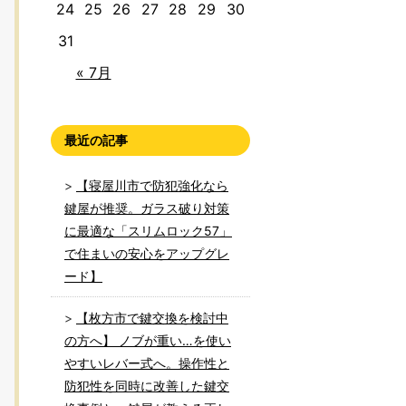
24
25
26
27
28
29
30
31
« 7月
最近の記事
【寝屋川市で防犯強化なら
鍵屋が推奨。ガラス破り対策
に最適な「スリムロック57」
で住まいの安心をアップグレ
ード】
【枚方市で鍵交換を検討中
の方へ】 ノブが重い…を使い
やすいレバー式へ。操作性と
防犯性を同時に改善した鍵交