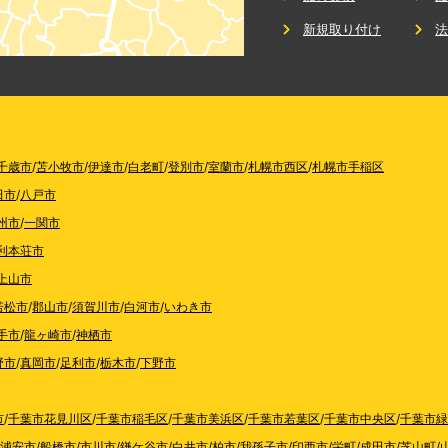
新規取り付け
千歳市
/
苫小牧市
/
伊達市
/
白老町
/
登別市
/
室蘭市
/
札幌市西区
/
札幌市手稲区
田市
/
八戸市
州市
/
一関市
利本荘市
上山市
若松市
/
郡山市
/
須賀川市
/
白河市
/
いわき市
手市
/
龍ヶ崎市
/
神栖市
野市
/
真岡市
/
足利市
/
栃木市
/
下野市
市
/
千葉市花見川区
/
千葉市稲毛区
/
千葉市美浜区
/
千葉市若葉区
/
千葉市中央区
/
千葉市緑
浦安市
/
船橋市
/
市川市
/
鎌ケ谷市
/
白井市
/
柏市
/
我孫子市
/
印西市
/
栄町
/
成田市
/
芝山町
/