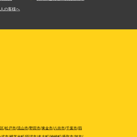
法人の客様へ
区
/
松戸市
/
流山市
/
野田市
/
東金市
/
八街市
/
千葉市
/
四
山武市
/
横芝光町
/
匝瑳市
/
多古町
/
神崎町
/
香取市
/
旭市
/