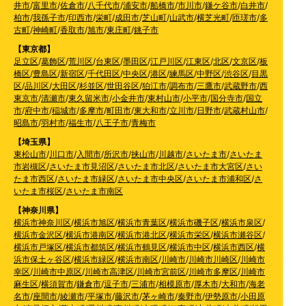
井市
/
富里市
/
佐倉市
/
八千代市
/
浦安市
/
船橋市
/
市川市
/
鎌ケ谷市
/
白井市
/
柏市
/
我孫子市
/
印西市
/
栄町
/
成田市
/
芝山町
/
山武市
/
横芝光町
/
匝瑳市
/
多
古町
/
神崎町
/
香取市
/
旭市
/
東庄町
/
銚子市
【東京都】
足立区
/
葛飾区
/
荒川区
/
台東区
/
墨田区
/
江戸川区
/
江東区
/
北区
/
文京区
/
板
橋区
/
豊島区
/
新宿区
/
千代田区
/
中央区
/
港区
/
練馬区
/
中野区
/
渋谷区
/
目黒
区
/
品川区
/
大田区
/
杉並区
/
世田谷区
/
狛江市
/
調布市
/
三鷹市
/
武蔵野市
/
西
東京市
/
清瀬市
/
東久留米市
/
小金井市
/
東村山市
/
小平市
/
国分寺市
/
国立
市
/
府中市
/
稲城市
/
多摩市
/
町田市
/
東大和市
/
立川市
/
日野市
/
武蔵村山市
/
昭島市
/
羽村市
/
福生市
/
八王子市
/
青梅市
【埼玉県】
東松山市
/
川口市
/
入間市
/
所沢市
/
挟山市
/
川越市
/
さいたま市
/
さいたま
市岩槻区
/
さいたま市見沼区
/
さいたま市北区
/
さいたま市大宮区
/
さい
たま市西区
/
さいたま市緑区
/
さいたま市中央区
/
さいたま市浦和区
/
さ
いたま市桜区
/
さいたま市南区
【神奈川県】
横浜市神奈川区
/
横浜市旭区
/
横浜市青葉区
/
横浜市磯子区
/
横浜市泉区
/
横浜市金沢区
/
横浜市港南区
/
横浜市港北区
/
横浜市栄区
/
横浜市瀬谷区
/
横浜市戸塚区
/
横浜市都筑区
/
横浜市鶴見区
/
横浜市中区
/
横浜市西区
/
横
浜市保土ヶ谷区
/
横浜市緑区
/
横浜市南区
/
川崎市
/
川崎市川崎区
/
川崎市
幸区
/
川崎市中原区
/
川崎市高津区
/
川崎市宮前区
/
川崎市多摩区
/
川崎市
麻生区
/
横須賀市
/
鎌倉市
/
逗子市
/
三浦市
/
相模原市
/
厚木市
/
大和市
/
海老
名市
/
座間市
/
綾瀬市
/
平塚市
/
藤沢市
/
茅ヶ崎市
/
秦野市
/
伊勢原市
/
小田原