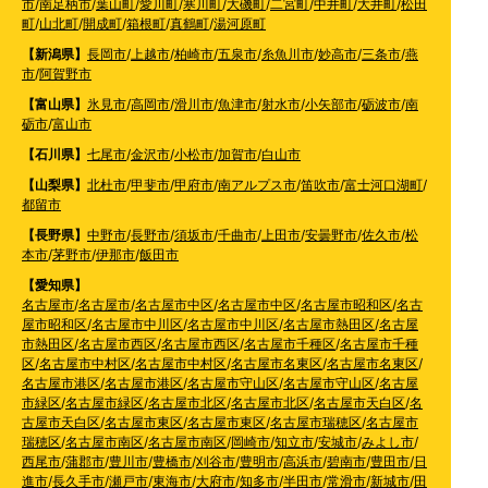
市
/
南足柄市
/
葉山町
/
愛川町
/
寒川町
/
大磯町
/
二宮町
/
中井町
/
大井町
/
松田
町
/
山北町
/
開成町
/
箱根町
/
真鶴町
/
湯河原町
【新潟県】
長岡市
/
上越市
/
柏崎市
/
五泉市
/
糸魚川市
/
妙高市
/
三条市
/
燕
市
/
阿賀野市
【富山県】
氷見市
/
高岡市
/
滑川市
/
魚津市
/
射水市
/
小矢部市
/
砺波市
/
南
砺市
/
富山市
【石川県】
七尾市
/
金沢市
/
小松市
/
加賀市
/
白山市
【山梨県】
北杜市
/
甲斐市
/
甲府市
/
南アルプス市
/
笛吹市
/
富士河口湖町
/
都留市
【長野県】
中野市
/
長野市
/
須坂市
/
千曲市
/
上田市
/
安曇野市
/
佐久市
/
松
本市
/
茅野市
/
伊那市
/
飯田市
【愛知県】
名古屋市
/
名古屋市
/
名古屋市中区
/
名古屋市中区
/
名古屋市昭和区
/
名古
屋市昭和区
/
名古屋市中川区
/
名古屋市中川区
/
名古屋市熱田区
/
名古屋
市熱田区
/
名古屋市西区
/
名古屋市西区
/
名古屋市千種区
/
名古屋市千種
区
/
名古屋市中村区
/
名古屋市中村区
/
名古屋市名東区
/
名古屋市名東区
/
名古屋市港区
/
名古屋市港区
/
名古屋市守山区
/
名古屋市守山区
/
名古屋
市緑区
/
名古屋市緑区
/
名古屋市北区
/
名古屋市北区
/
名古屋市天白区
/
名
古屋市天白区
/
名古屋市東区
/
名古屋市東区
/
名古屋市瑞穂区
/
名古屋市
瑞穂区
/
名古屋市南区
/
名古屋市南区
/
岡崎市
/
知立市
/
安城市
/
みよし市
/
西尾市
/
蒲郡市
/
豊川市
/
豊橋市
/
刈谷市
/
豊明市
/
高浜市
/
碧南市
/
豊田市
/
日
進市
/
長久手市
/
瀬戸市
/
東海市
/
大府市
/
知多市
/
半田市
/
常滑市
/
新城市
/
田