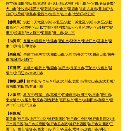
原市
/
東郷町
/
幸田町
/
東浦町
/
阿久比町
/
武豊町
/
美浜町
/
一宮市
/
春日井市
/
犬山市
/
小牧市
/
稲沢市
/
尾張旭市
/
岩倉市
/
清須市
/
北名古屋市
/
豊山町
/
大
口町
/
扶桑町
/
津島市
/
愛西市
/
弥富市
/
あま市
/
大治町
/
蟹江町
【静岡県】
浜松市天竜区
/
浜松市北区
/
浜松市浜北区
/
浜松市東区
/
浜松
市西区
/
浜松市中区
/
浜松市南区
/
静岡市
/
清水区
/
葵区
/
駿河区
/
藤枝市
/
島
田市
/
焼津市
/
牧之原市
/
菊川市
/
掛川市
/
袋井市
【滋賀県】
長浜市
/
彦根市
/
大津市
/
守山市
/
野洲市
/
東近江市
/
草津市
/
栗
東市
/
湖南市
/
甲賀市
【奈良県】
奈良市
/
生駒市
/
大和郡山市
/
天理市
/
香芝市
/
大和高田市
/
桜井
市
/
葛城市
/
橿原市
【京都府】
京都市
/
南丹市
/
亀岡市
/
向日市
/
長岡京市
/
宇治市
/
八幡市
/
城
陽市
/
京田辺市
/
木津川市
【和歌山県】
橋本市
/
かつらぎ町
/
紀の川市
/
岩出市
/
和歌山市
/
紀美野町
/
海南市
/
有田市
/
有田川町
【大阪府】
枚方市
/
寝屋川市
/
高槻市
/
四條畷市
/
吹田市
/
吹田市
/
豊中市
/
東大阪市
/
八尾市
/
松原市
/
羽曳野市
/
富田林市
/
堺市
/
岸和田市
/
和泉市
/
摂
津市
/
守口市
/
門真市
【兵庫県】
姫路市
/
神戸市
/
神戸市北区
/
神戸市灘区
/
神戸市中央区
/
神戸市兵庫区
/
神
戸市長田区
/
神戸市須磨区
/
神戸市垂水区
/
神戸市西区
/
神戸市東灘区
/
三
田市
/
川西市
/
宝塚市
/
西宮市
/
伊丹市
/
芦屋市
/
尼崎市
/
加古川市
/
明石市