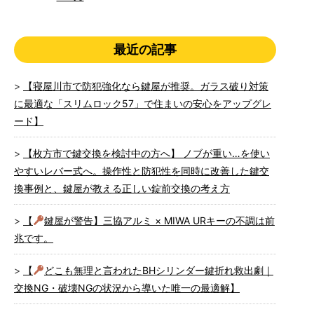
最近の記事
【寝屋川市で防犯強化なら鍵屋が推奨。ガラス破り対策
に最適な「スリムロック57」で住まいの安心をアップグレ
ード】
【枚方市で鍵交換を検討中の方へ】 ノブが重い…を使い
やすいレバー式へ。操作性と防犯性を同時に改善した鍵交
換事例と、鍵屋が教える正しい錠前交換の考え方
【
鍵屋が警告】三協アルミ × MIWA URキーの不調は前
兆です。
【
どこも無理と言われたBHシリンダー鍵折れ救出劇｜
交換NG・破壊NGの状況から導いた唯一の最適解】