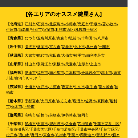
[各エリアのオススメ鍵屋さん]
【北海道】
江別市
/
石狩市
/
北広島市
/
小樽市
/
恵庭市
/
千歳市
/
苫小牧市
/
伊達市
/
白老町
/
登別市
/
室蘭市
/
札幌市西区
/
札幌市手稲区
【青森県】
むつ市
/
五所川原市
/
青森市
/
弘前市
/
十和田市
/
八戸市
【岩手県】
滝沢市
/
盛岡市
/
宮古市
/
花巻市
/
北上市
/
奥州市
/
一関市
【秋田県】
大館市
/
能代市
/
秋田市
/
大仙市
/
横手市
/
由利本荘市
【山形県】
村山市
/
寒河江市
/
東根市
/
天童市
/
山形市
/
上山市
【福島県】
伊達市
/
福島市
/
南相馬市
/
二本松市
/
会津若松市
/
郡山市
/
須賀
川市
/
白河市
/
いわき市
【茨城県】
土浦市
/
水戸市
/
古河市
/
坂東市
/
牛久市
/
取手市
/
龍ヶ崎市
/
神
栖市
【栃木県】
宇都宮市
/
大田原市
/
さくら市
/
鹿沼市
/
佐野市
/
真岡市
/
足利
市
/
栃木市
/
下野市
【群馬県】
高崎市
/
前橋市
/
前橋市
/
伊勢崎市
/
藤岡市
【千葉県】
船橋市
/
市川市
/
習志野市
/
佐倉市
/
四街道市
/
千葉市花見川区
/
千葉市稲毛区
/
千葉市美浜区
/
千葉市若葉区
/
千葉市中央区
/
千葉市緑区
/
松戸市
/
流山市
/
野田市
/
東金市
/
八街市
/
千葉市
/
四街道市
/
習志野市
/
酒々