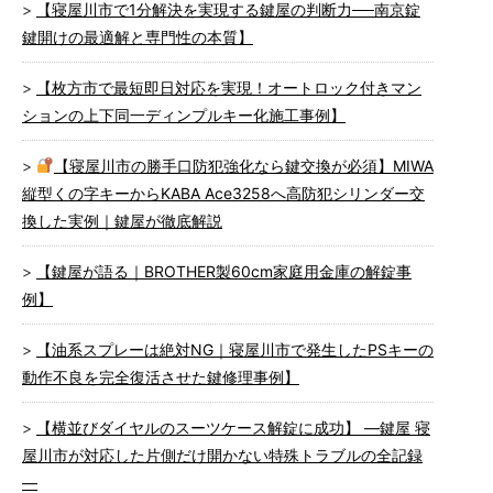
【寝屋川市で1分解決を実現する鍵屋の判断力──南京錠
鍵開けの最適解と専門性の本質】
【枚方市で最短即日対応を実現！オートロック付きマン
ションの上下同一ディンプルキー化施工事例】
【寝屋川市の勝手口防犯強化なら鍵交換が必須】MIWA
縦型くの字キーからKABA Ace3258へ高防犯シリンダー交
換した実例｜鍵屋が徹底解説
【鍵屋が語る｜BROTHER製60cm家庭用金庫の解錠事
例】
【油系スプレーは絶対NG｜寝屋川市で発生したPSキーの
動作不良を完全復活させた鍵修理事例】
【横並びダイヤルのスーツケース解錠に成功】 ―鍵屋 寝
屋川市が対応した片側だけ開かない特殊トラブルの全記録
―