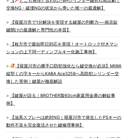
【
どこも無理と言われたBHシリンダー鍵折れ救出劇｜
交換NG・破壊NGの状況から導いた唯一の最適解】
【寝屋川市で1分解決を実現する鍵屋の判断力──南京錠
鍵開けの最適解と専門性の本質】
【枚方市で最短即日対応を実現！オートロック付きマン
ションの上下同一ディンプルキー化施工事例】
【寝屋川市の勝手口防犯強化なら鍵交換が必須】MIWA
縦型くの字キーからKABA Ace3258へ高防犯シリンダー交
換した実例｜鍵屋が徹底解説
【鍵屋が語る｜BROTHER製60cm家庭用金庫の解錠事
例】
【油系スプレーは絶対NG｜寝屋川市で発生したPSキーの
動作不良を完全復活させた鍵修理事例】