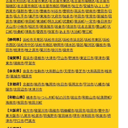
古屋市天白区
/
名古屋市東区
/
名古屋市東区
/
名古屋市瑞穂区
/
名古屋市
瑞穂区
/
名古屋市南区
/
名古屋市南区
/
岡崎市
/
知立市
/
安城市
/
みよし市
/
西尾市
/
蒲郡市
/
豊川市
/
豊橋市
/
刈谷市
/
豊明市
/
高浜市
/
碧南市
/
豊田市
/
日
進市
/
長久手市
/
瀬戸市
/
東海市
/
大府市
/
知多市
/
半田市
/
常滑市
/
新城市
/
田
原市
/
東郷町
/
幸田町
/
東浦町
/
阿久比町
/
武豊町
/
美浜町
/
一宮市
/
春日井市
/
犬山市
/
小牧市
/
稲沢市
/
尾張旭市
/
岩倉市
/
清須市
/
北名古屋市
/
豊山町
/
大
口町
/
扶桑町
/
津島市
/
愛西市
/
弥富市
/
あま市
/
大治町
/
蟹江町
【静岡県】
浜松市天竜区
/
浜松市北区
/
浜松市浜北区
/
浜松市東区
/
浜松
市西区
/
浜松市中区
/
浜松市南区
/
静岡市
/
清水区
/
葵区
/
駿河区
/
藤枝市
/
島
田市
/
焼津市
/
牧之原市
/
菊川市
/
掛川市
/
袋井市
【滋賀県】
長浜市
/
彦根市
/
大津市
/
守山市
/
野洲市
/
東近江市
/
草津市
/
栗
東市
/
湖南市
/
甲賀市
【奈良県】
奈良市
/
生駒市
/
大和郡山市
/
天理市
/
香芝市
/
大和高田市
/
桜井
市
/
葛城市
/
橿原市
【京都府】
京都市
/
南丹市
/
亀岡市
/
向日市
/
長岡京市
/
宇治市
/
八幡市
/
城
陽市
/
京田辺市
/
木津川市
【和歌山県】
橋本市
/
かつらぎ町
/
紀の川市
/
岩出市
/
和歌山市
/
紀美野町
/
海南市
/
有田市
/
有田川町
【大阪府】
枚方市
/
寝屋川市
/
高槻市
/
四條畷市
/
吹田市
/
吹田市
/
豊中市
/
東大阪市
/
八尾市
/
松原市
/
羽曳野市
/
富田林市
/
堺市
/
岸和田市
/
和泉市
/
摂
津市
/
守口市
/
門真市