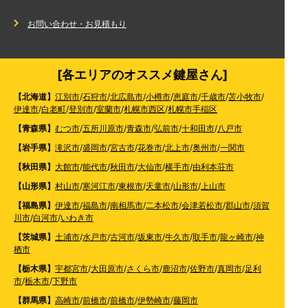
お問い合わせ・お見積もり
[各エリアのオススメ鍵屋さん]
【北海道】
江別市
/
石狩市
/
北広島市
/
小樽市
/
恵庭市
/
千歳市
/
苫小牧市
/
伊達市
/
白老町
/
登別市
/
室蘭市
/
札幌市西区
/
札幌市手稲区
【青森県】
むつ市
/
五所川原市
/
青森市
/
弘前市
/
十和田市
/
八戸市
【岩手県】
滝沢市
/
盛岡市
/
宮古市
/
花巻市
/
北上市
/
奥州市
/
一関市
【秋田県】
大館市
/
能代市
/
秋田市
/
大仙市
/
横手市
/
由利本荘市
【山形県】
村山市
/
寒河江市
/
東根市
/
天童市
/
山形市
/
上山市
【福島県】
伊達市
/
福島市
/
南相馬市
/
二本松市
/
会津若松市
/
郡山市
/
須賀
川市
/
白河市
/
いわき市
【茨城県】
土浦市
/
水戸市
/
古河市
/
坂東市
/
牛久市
/
取手市
/
龍ヶ崎市
/
神
栖市
【栃木県】
宇都宮市
/
大田原市
/
さくら市
/
鹿沼市
/
佐野市
/
真岡市
/
足利
市
/
栃木市
/
下野市
【群馬県】
高崎市
/
前橋市
/
前橋市
/
伊勢崎市
/
藤岡市