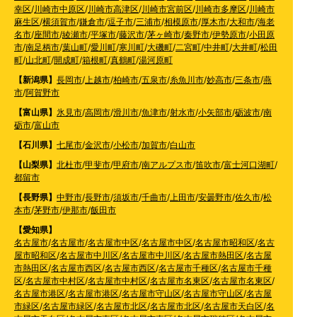
幸区
/
川崎市中原区
/
川崎市高津区
/
川崎市宮前区
/
川崎市多摩区
/
川崎市
麻生区
/
横須賀市
/
鎌倉市
/
逗子市
/
三浦市
/
相模原市
/
厚木市
/
大和市
/
海老
名市
/
座間市
/
綾瀬市
/
平塚市
/
藤沢市
/
茅ヶ崎市
/
秦野市
/
伊勢原市
/
小田原
市
/
南足柄市
/
葉山町
/
愛川町
/
寒川町
/
大磯町
/
二宮町
/
中井町
/
大井町
/
松田
町
/
山北町
/
開成町
/
箱根町
/
真鶴町
/
湯河原町
【新潟県】
長岡市
/
上越市
/
柏崎市
/
五泉市
/
糸魚川市
/
妙高市
/
三条市
/
燕
市
/
阿賀野市
【富山県】
氷見市
/
高岡市
/
滑川市
/
魚津市
/
射水市
/
小矢部市
/
砺波市
/
南
砺市
/
富山市
【石川県】
七尾市
/
金沢市
/
小松市
/
加賀市
/
白山市
【山梨県】
北杜市
/
甲斐市
/
甲府市
/
南アルプス市
/
笛吹市
/
富士河口湖町
/
都留市
【長野県】
中野市
/
長野市
/
須坂市
/
千曲市
/
上田市
/
安曇野市
/
佐久市
/
松
本市
/
茅野市
/
伊那市
/
飯田市
【愛知県】
名古屋市
/
名古屋市
/
名古屋市中区
/
名古屋市中区
/
名古屋市昭和区
/
名古
屋市昭和区
/
名古屋市中川区
/
名古屋市中川区
/
名古屋市熱田区
/
名古屋
市熱田区
/
名古屋市西区
/
名古屋市西区
/
名古屋市千種区
/
名古屋市千種
区
/
名古屋市中村区
/
名古屋市中村区
/
名古屋市名東区
/
名古屋市名東区
/
名古屋市港区
/
名古屋市港区
/
名古屋市守山区
/
名古屋市守山区
/
名古屋
市緑区
/
名古屋市緑区
/
名古屋市北区
/
名古屋市北区
/
名古屋市天白区
/
名