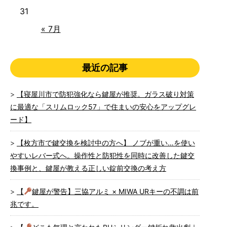
31
« 7月
最近の記事
【寝屋川市で防犯強化なら鍵屋が推奨。ガラス破り対策
に最適な「スリムロック57」で住まいの安心をアップグレ
ード】
【枚方市で鍵交換を検討中の方へ】 ノブが重い…を使い
やすいレバー式へ。操作性と防犯性を同時に改善した鍵交
換事例と、鍵屋が教える正しい錠前交換の考え方
【
鍵屋が警告】三協アルミ × MIWA URキーの不調は前
兆です。