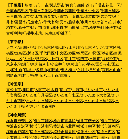
【千葉県】
船橋市
/
市川市
/
習志野市
/
佐倉市
/
四街道市
/
千葉市花見川区
/
千葉市稲毛区
/
千葉市美浜区
/
千葉市若葉区
/
千葉市中央区
/
千葉市緑区
/
松戸市
/
流山市
/
野田市
/
東金市
/
八街市
/
千葉市
/
四街道市
/
習志野市
/
酒々
井市
/
富里市
/
佐倉市
/
八千代市
/
浦安市
/
船橋市
/
市川市
/
鎌ケ谷市
/
白井市
/
柏市
/
我孫子市
/
印西市
/
栄町
/
成田市
/
芝山町
/
山武市
/
横芝光町
/
匝瑳市
/
多
古町
/
神崎町
/
香取市
/
旭市
/
東庄町
/
銚子市
【東京都】
足立区
/
葛飾区
/
荒川区
/
台東区
/
墨田区
/
江戸川区
/
江東区
/
北区
/
文京区
/
板
橋区
/
豊島区
/
新宿区
/
千代田区
/
中央区
/
港区
/
練馬区
/
中野区
/
渋谷区
/
目黒
区
/
品川区
/
大田区
/
杉並区
/
世田谷区
/
狛江市
/
調布市
/
三鷹市
/
武蔵野市
/
西
東京市
/
清瀬市
/
東久留米市
/
小金井市
/
東村山市
/
小平市
/
国分寺市
/
国立
市
/
府中市
/
稲城市
/
多摩市
/
町田市
/
東大和市
/
立川市
/
日野市
/
武蔵村山市
/
昭島市
/
羽村市
/
福生市
/
八王子市
/
青梅市
【埼玉県】
東松山市
/
川口市
/
入間市
/
所沢市
/
挟山市
/
川越市
/
さいたま市
/
さいたま
市岩槻区
/
さいたま市見沼区
/
さいたま市北区
/
さいたま市大宮区
/
さい
たま市西区
/
さいたま市緑区
/
さいたま市中央区
/
さいたま市浦和区
/
さ
いたま市桜区
/
さいたま市南区
【神奈川県】
横浜市神奈川区
/
横浜市旭区
/
横浜市青葉区
/
横浜市磯子区
/
横浜市泉区
/
横浜市金沢区
/
横浜市港南区
/
横浜市港北区
/
横浜市栄区
/
横浜市瀬谷区
/
横浜市戸塚区
/
横浜市都筑区
/
横浜市鶴見区
/
横浜市中区
/
横浜市西区
/
横
浜市保土ヶ谷区
/
横浜市緑区
/
横浜市南区
/
川崎市
/
川崎市川崎区
/
川崎市