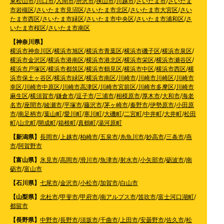
東松山市
/
川口市
/
入間市
/
所沢市
/
挟山市
/
川越市
/
さいたま市
/
さいたま
市岩槻区
/
さいたま市見沼区
/
さいたま市北区
/
さいたま市大宮区
/
さい
たま市西区
/
さいたま市緑区
/
さいたま市中央区
/
さいたま市浦和区
/
さ
いたま市桜区
/
さいたま市南区
【神奈川県】
横浜市神奈川区
/
横浜市旭区
/
横浜市青葉区
/
横浜市磯子区
/
横浜市泉区
/
横浜市金沢区
/
横浜市港南区
/
横浜市港北区
/
横浜市栄区
/
横浜市瀬谷区
/
横浜市戸塚区
/
横浜市都筑区
/
横浜市鶴見区
/
横浜市中区
/
横浜市西区
/
横
浜市保土ヶ谷区
/
横浜市緑区
/
横浜市南区
/
川崎市
/
川崎市川崎区
/
川崎市
幸区
/
川崎市中原区
/
川崎市高津区
/
川崎市宮前区
/
川崎市多摩区
/
川崎市
麻生区
/
横須賀市
/
鎌倉市
/
逗子市
/
三浦市
/
相模原市
/
厚木市
/
大和市
/
海老
名市
/
座間市
/
綾瀬市
/
平塚市
/
藤沢市
/
茅ヶ崎市
/
秦野市
/
伊勢原市
/
小田原
市
/
南足柄市
/
葉山町
/
愛川町
/
寒川町
/
大磯町
/
二宮町
/
中井町
/
大井町
/
松田
町
/
山北町
/
開成町
/
箱根町
/
真鶴町
/
湯河原町
【新潟県】
長岡市
/
上越市
/
柏崎市
/
五泉市
/
糸魚川市
/
妙高市
/
三条市
/
燕
市
/
阿賀野市
【富山県】
氷見市
/
高岡市
/
滑川市
/
魚津市
/
射水市
/
小矢部市
/
砺波市
/
南
砺市
/
富山市
【石川県】
七尾市
/
金沢市
/
小松市
/
加賀市
/
白山市
【山梨県】
北杜市
/
甲斐市
/
甲府市
/
南アルプス市
/
笛吹市
/
富士河口湖町
/
都留市
【長野県】
中野市
/
長野市
/
須坂市
/
千曲市
/
上田市
/
安曇野市
/
佐久市
/
松