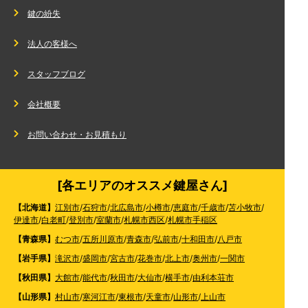
鍵の紛失
法人の客様へ
スタッフブログ
会社概要
お問い合わせ・お見積もり
[各エリアのオススメ鍵屋さん]
【北海道】
江別市
/
石狩市
/
北広島市
/
小樽市
/
恵庭市
/
千歳市
/
苫小牧市
/
伊達市
/
白老町
/
登別市
/
室蘭市
/
札幌市西区
/
札幌市手稲区
【青森県】
むつ市
/
五所川原市
/
青森市
/
弘前市
/
十和田市
/
八戸市
【岩手県】
滝沢市
/
盛岡市
/
宮古市
/
花巻市
/
北上市
/
奥州市
/
一関市
【秋田県】
大館市
/
能代市
/
秋田市
/
大仙市
/
横手市
/
由利本荘市
【山形県】
村山市
/
寒河江市
/
東根市
/
天童市
/
山形市
/
上山市