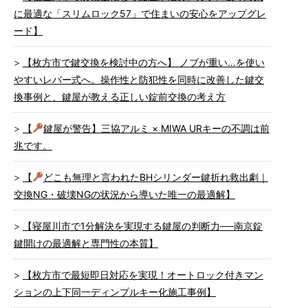
に最適な「スリムロック57」で住まいの安心をアップグレ
ード】
【枚方市で鍵交換を検討中の方へ】 ノブが重い…を使い
やすいレバー式へ。操作性と防犯性を同時に改善した鍵交
換事例と、鍵屋が教える正しい錠前交換の考え方
【
鍵屋が警告】三協アルミ × MIWA URキーの不調は前
兆です。
【
どこも無理と言われたBHシリンダー鍵折れ救出劇｜
交換NG・破壊NGの状況から導いた唯一の最適解】
【寝屋川市で1分解決を実現する鍵屋の判断力──南京錠
鍵開けの最適解と専門性の本質】
【枚方市で最短即日対応を実現！オートロック付きマン
ションの上下同一ディンプルキー化施工事例】