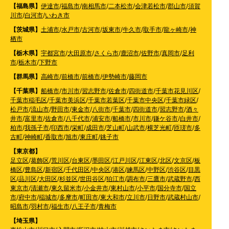
【福島県】
伊達市
/
福島市
/
南相馬市
/
二本松市
/
会津若松市
/
郡山市
/
須賀
川市
/
白河市
/
いわき市
【茨城県】
土浦市
/
水戸市
/
古河市
/
坂東市
/
牛久市
/
取手市
/
龍ヶ崎市
/
神
栖市
【栃木県】
宇都宮市
/
大田原市
/
さくら市
/
鹿沼市
/
佐野市
/
真岡市
/
足利
市
/
栃木市
/
下野市
【群馬県】
高崎市
/
前橋市
/
前橋市
/
伊勢崎市
/
藤岡市
【千葉県】
船橋市
/
市川市
/
習志野市
/
佐倉市
/
四街道市
/
千葉市花見川区
/
千葉市稲毛区
/
千葉市美浜区
/
千葉市若葉区
/
千葉市中央区
/
千葉市緑区
/
松戸市
/
流山市
/
野田市
/
東金市
/
八街市
/
千葉市
/
四街道市
/
習志野市
/
酒々
井市
/
富里市
/
佐倉市
/
八千代市
/
浦安市
/
船橋市
/
市川市
/
鎌ケ谷市
/
白井市
/
柏市
/
我孫子市
/
印西市
/
栄町
/
成田市
/
芝山町
/
山武市
/
横芝光町
/
匝瑳市
/
多
古町
/
神崎町
/
香取市
/
旭市
/
東庄町
/
銚子市
【東京都】
足立区
/
葛飾区
/
荒川区
/
台東区
/
墨田区
/
江戸川区
/
江東区
/
北区
/
文京区
/
板
橋区
/
豊島区
/
新宿区
/
千代田区
/
中央区
/
港区
/
練馬区
/
中野区
/
渋谷区
/
目黒
区
/
品川区
/
大田区
/
杉並区
/
世田谷区
/
狛江市
/
調布市
/
三鷹市
/
武蔵野市
/
西
東京市
/
清瀬市
/
東久留米市
/
小金井市
/
東村山市
/
小平市
/
国分寺市
/
国立
市
/
府中市
/
稲城市
/
多摩市
/
町田市
/
東大和市
/
立川市
/
日野市
/
武蔵村山市
/
昭島市
/
羽村市
/
福生市
/
八王子市
/
青梅市
【埼玉県】