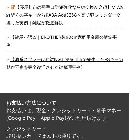
【寝屋川市の勝手口防犯強化なら鍵交換が必須】MIWA
縦型くの字キーからKABA Ace3258へ高防犯シリンダー交
換した実例｜鍵屋が徹底解説
【鍵屋が語る｜BROTHER製60cm家庭用金庫の解錠事
例】
【油系スプレーは絶対NG｜寝屋川市で発生したPSキーの
動作不良を完全復活させた鍵修理事例】
お支払い方法について
お支払いは、現金・クレジットカード・電子マネー
(Google Pay・Apple Pay)がご利用頂けます。
クレジットカード
取り扱いカードは以下の通りです。