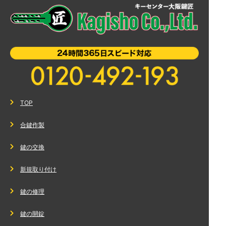
TOP
合鍵作製
鍵の交換
新規取り付け
鍵の修理
鍵の開錠