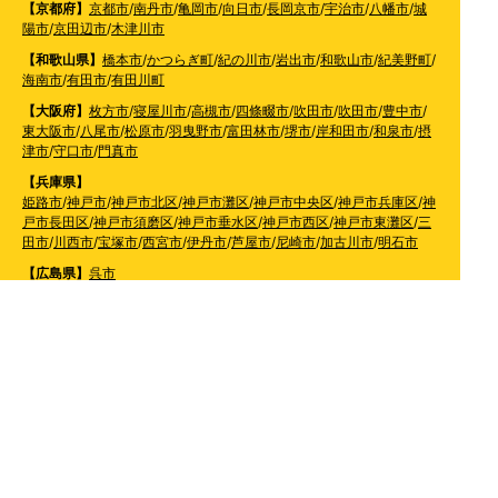
【京都府】
京都市
/
南丹市
/
亀岡市
/
向日市
/
長岡京市
/
宇治市
/
八幡市
/
城
陽市
/
京田辺市
/
木津川市
【和歌山県】
橋本市
/
かつらぎ町
/
紀の川市
/
岩出市
/
和歌山市
/
紀美野町
/
海南市
/
有田市
/
有田川町
【大阪府】
枚方市
/
寝屋川市
/
高槻市
/
四條畷市
/
吹田市
/
吹田市
/
豊中市
/
東大阪市
/
八尾市
/
松原市
/
羽曳野市
/
富田林市
/
堺市
/
岸和田市
/
和泉市
/
摂
津市
/
守口市
/
門真市
【兵庫県】
姫路市
/
神戸市
/
神戸市北区
/
神戸市灘区
/
神戸市中央区
/
神戸市兵庫区
/
神
戸市長田区
/
神戸市須磨区
/
神戸市垂水区
/
神戸市西区
/
神戸市東灘区
/
三
田市
/
川西市
/
宝塚市
/
西宮市
/
伊丹市
/
芦屋市
/
尼崎市
/
加古川市
/
明石市
【広島県】
呉市
【山口県】
山口市
/
下関市
/
山陽小野田市
/
宇部市
/
防府市
/
周南市
/
下松市
【香川県】
観音寺市
/
三豊市
/
善通寺市
/
丸亀市
/
坂出市
/
高松市
/
さぬき
市
/
東かがわ市
【愛媛県】
伊予市
/
東温市
/
松山市
/
今治市
/
西条市
/
新居浜市
/
四国中央市
【福岡県】
福岡市東区
/
福岡市南区
/
福岡市博多区
/
福岡市早良区
/
福岡市西区
/
福岡
市中央区
/
福岡市城南区
/
北九州市八幡西区
/
北九州市小倉南区
/
北九州
市小倉北区
/
北九州市門司区
/
北九州市若松区
/
北九州市八幡東区
/
北九
州市戸畑区
/
久留米市
/
飯塚市
/
大牟田市
/
春日市
/
筑紫野市
/
糸島市
/
宗像