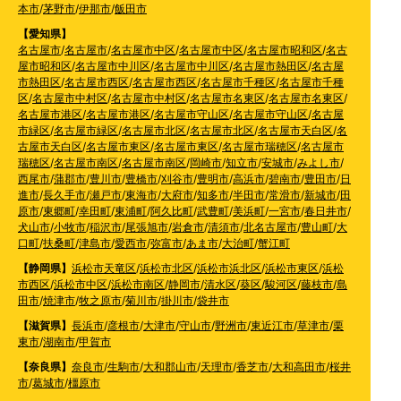
本市
/
茅野市
/
伊那市
/
飯田市
【愛知県】
名古屋市
/
名古屋市
/
名古屋市中区
/
名古屋市中区
/
名古屋市昭和区
/
名古
屋市昭和区
/
名古屋市中川区
/
名古屋市中川区
/
名古屋市熱田区
/
名古屋
市熱田区
/
名古屋市西区
/
名古屋市西区
/
名古屋市千種区
/
名古屋市千種
区
/
名古屋市中村区
/
名古屋市中村区
/
名古屋市名東区
/
名古屋市名東区
/
名古屋市港区
/
名古屋市港区
/
名古屋市守山区
/
名古屋市守山区
/
名古屋
市緑区
/
名古屋市緑区
/
名古屋市北区
/
名古屋市北区
/
名古屋市天白区
/
名
古屋市天白区
/
名古屋市東区
/
名古屋市東区
/
名古屋市瑞穂区
/
名古屋市
瑞穂区
/
名古屋市南区
/
名古屋市南区
/
岡崎市
/
知立市
/
安城市
/
みよし市
/
西尾市
/
蒲郡市
/
豊川市
/
豊橋市
/
刈谷市
/
豊明市
/
高浜市
/
碧南市
/
豊田市
/
日
進市
/
長久手市
/
瀬戸市
/
東海市
/
大府市
/
知多市
/
半田市
/
常滑市
/
新城市
/
田
原市
/
東郷町
/
幸田町
/
東浦町
/
阿久比町
/
武豊町
/
美浜町
/
一宮市
/
春日井市
/
犬山市
/
小牧市
/
稲沢市
/
尾張旭市
/
岩倉市
/
清須市
/
北名古屋市
/
豊山町
/
大
口町
/
扶桑町
/
津島市
/
愛西市
/
弥富市
/
あま市
/
大治町
/
蟹江町
【静岡県】
浜松市天竜区
/
浜松市北区
/
浜松市浜北区
/
浜松市東区
/
浜松
市西区
/
浜松市中区
/
浜松市南区
/
静岡市
/
清水区
/
葵区
/
駿河区
/
藤枝市
/
島
田市
/
焼津市
/
牧之原市
/
菊川市
/
掛川市
/
袋井市
【滋賀県】
長浜市
/
彦根市
/
大津市
/
守山市
/
野洲市
/
東近江市
/
草津市
/
栗
東市
/
湖南市
/
甲賀市
【奈良県】
奈良市
/
生駒市
/
大和郡山市
/
天理市
/
香芝市
/
大和高田市
/
桜井
市
/
葛城市
/
橿原市