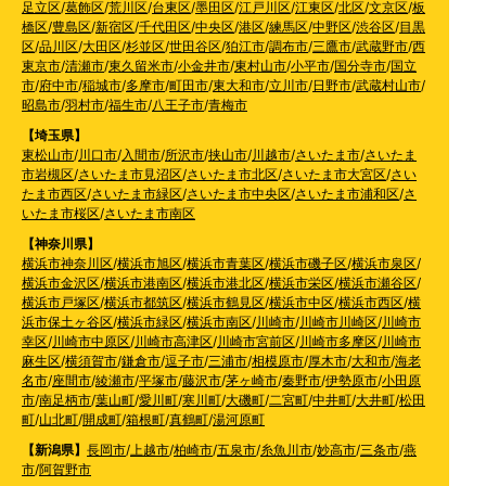
足立区
/
葛飾区
/
荒川区
/
台東区
/
墨田区
/
江戸川区
/
江東区
/
北区
/
文京区
/
板
橋区
/
豊島区
/
新宿区
/
千代田区
/
中央区
/
港区
/
練馬区
/
中野区
/
渋谷区
/
目黒
区
/
品川区
/
大田区
/
杉並区
/
世田谷区
/
狛江市
/
調布市
/
三鷹市
/
武蔵野市
/
西
東京市
/
清瀬市
/
東久留米市
/
小金井市
/
東村山市
/
小平市
/
国分寺市
/
国立
市
/
府中市
/
稲城市
/
多摩市
/
町田市
/
東大和市
/
立川市
/
日野市
/
武蔵村山市
/
昭島市
/
羽村市
/
福生市
/
八王子市
/
青梅市
【埼玉県】
東松山市
/
川口市
/
入間市
/
所沢市
/
挟山市
/
川越市
/
さいたま市
/
さいたま
市岩槻区
/
さいたま市見沼区
/
さいたま市北区
/
さいたま市大宮区
/
さい
たま市西区
/
さいたま市緑区
/
さいたま市中央区
/
さいたま市浦和区
/
さ
いたま市桜区
/
さいたま市南区
【神奈川県】
横浜市神奈川区
/
横浜市旭区
/
横浜市青葉区
/
横浜市磯子区
/
横浜市泉区
/
横浜市金沢区
/
横浜市港南区
/
横浜市港北区
/
横浜市栄区
/
横浜市瀬谷区
/
横浜市戸塚区
/
横浜市都筑区
/
横浜市鶴見区
/
横浜市中区
/
横浜市西区
/
横
浜市保土ヶ谷区
/
横浜市緑区
/
横浜市南区
/
川崎市
/
川崎市川崎区
/
川崎市
幸区
/
川崎市中原区
/
川崎市高津区
/
川崎市宮前区
/
川崎市多摩区
/
川崎市
麻生区
/
横須賀市
/
鎌倉市
/
逗子市
/
三浦市
/
相模原市
/
厚木市
/
大和市
/
海老
名市
/
座間市
/
綾瀬市
/
平塚市
/
藤沢市
/
茅ヶ崎市
/
秦野市
/
伊勢原市
/
小田原
市
/
南足柄市
/
葉山町
/
愛川町
/
寒川町
/
大磯町
/
二宮町
/
中井町
/
大井町
/
松田
町
/
山北町
/
開成町
/
箱根町
/
真鶴町
/
湯河原町
【新潟県】
長岡市
/
上越市
/
柏崎市
/
五泉市
/
糸魚川市
/
妙高市
/
三条市
/
燕
市
/
阿賀野市