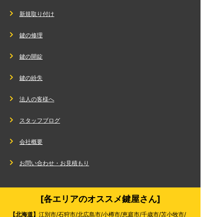
新規取り付け
鍵の修理
鍵の開錠
鍵の紛失
法人の客様へ
スタッフブログ
会社概要
お問い合わせ・お見積もり
[各エリアのオススメ鍵屋さん]
【北海道】
江別市
/
石狩市
/
北広島市
/
小樽市
/
恵庭市
/
千歳市
/
苫小牧市
/