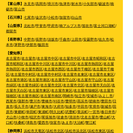
【富山県】
氷見市
/
高岡市
/
滑川市
/
魚津市
/
射水市
/
小矢部市
/
砺波市
/
南
砺市
/
富山市
【石川県】
七尾市
/
金沢市
/
小松市
/
加賀市
/
白山市
【山梨県】
北杜市
/
甲斐市
/
甲府市
/
南アルプス市
/
笛吹市
/
富士河口湖町
/
都留市
【長野県】
中野市
/
長野市
/
須坂市
/
千曲市
/
上田市
/
安曇野市
/
佐久市
/
松
本市
/
茅野市
/
伊那市
/
飯田市
【愛知県】
名古屋市
/
名古屋市
/
名古屋市中区
/
名古屋市中区
/
名古屋市昭和区
/
名古
屋市昭和区
/
名古屋市中川区
/
名古屋市中川区
/
名古屋市熱田区
/
名古屋
市熱田区
/
名古屋市西区
/
名古屋市西区
/
名古屋市千種区
/
名古屋市千種
区
/
名古屋市中村区
/
名古屋市中村区
/
名古屋市名東区
/
名古屋市名東区
/
名古屋市港区
/
名古屋市港区
/
名古屋市守山区
/
名古屋市守山区
/
名古屋
市緑区
/
名古屋市緑区
/
名古屋市北区
/
名古屋市北区
/
名古屋市天白区
/
名
古屋市天白区
/
名古屋市東区
/
名古屋市東区
/
名古屋市瑞穂区
/
名古屋市
瑞穂区
/
名古屋市南区
/
名古屋市南区
/
岡崎市
/
知立市
/
安城市
/
みよし市
/
西尾市
/
蒲郡市
/
豊川市
/
豊橋市
/
刈谷市
/
豊明市
/
高浜市
/
碧南市
/
豊田市
/
日
進市
/
長久手市
/
瀬戸市
/
東海市
/
大府市
/
知多市
/
半田市
/
常滑市
/
新城市
/
田
原市
/
東郷町
/
幸田町
/
東浦町
/
阿久比町
/
武豊町
/
美浜町
/
一宮市
/
春日井市
/
犬山市
/
小牧市
/
稲沢市
/
尾張旭市
/
岩倉市
/
清須市
/
北名古屋市
/
豊山町
/
大
口町
/
扶桑町
/
津島市
/
愛西市
/
弥富市
/
あま市
/
大治町
/
蟹江町
【静岡県】
浜松市天竜区
/
浜松市北区
/
浜松市浜北区
/
浜松市東区
/
浜松