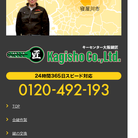
寝屋川市
TOP
合鍵作製
鍵の交換