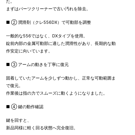
た。
まずはパーツクリーナーで古い汚れを除去。
■ ② 潤滑剤（クレ556DX）で可動部を調整
一般的な556ではなく、DXタイプを使用。
錠前内部の金属可動部に適した潤滑性があり、長期的な動
作安定に向いています。
■ ③ アームの動きを丁寧に復元
固着していたアームを少しずつ動かし、正常な可動範囲ま
で復元。
作業後は指の力でスムーズに動くようになりました。
■ ④ 鍵の動作確認
鍵を回すと、
新品同様に軽く回る状態へ完全復旧。