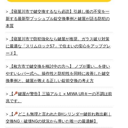
【寝屋川市で鍵交換するなら必読】引越し後の不安を一
新する最新型プッシュプル錠交換事例と鍵屋が語る防犯の
本質
【寝屋川市で防犯強化なら鍵屋が推奨。ガラス破り対策
に最適な「スリムロック57」で住まいの安心をアップグレ
ード】
【枚方市で鍵交換を検討中の方へ】 ノブが重い…を使い
やすいレバー式へ。操作性と防犯性を同時に改善した鍵交
換事例と、鍵屋が教える正しい錠前交換の考え方
【
鍵屋が警告】三協アルミ × MIWA URキーの不調は前
兆です。
【
どこも無理と言われたBHシリンダー鍵折れ救出劇｜
交換NG・破壊NGの状況から導いた唯一の最適解】