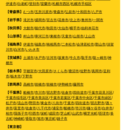
伊達市
/
白老町
/
登別市
/
室蘭市
/
札幌市西区
/
札幌市手稲区
【青森県】
むつ市
/
五所川原市
/
青森市
/
弘前市
/
十和田市
/
八戸市
【岩手県】
滝沢市
/
盛岡市
/
宮古市
/
花巻市
/
北上市
/
奥州市
/
一関市
【秋田県】
大館市
/
能代市
/
秋田市
/
大仙市
/
横手市
/
由利本荘市
【山形県】
村山市
/
寒河江市
/
東根市
/
天童市
/
山形市
/
上山市
【福島県】
伊達市
/
福島市
/
南相馬市
/
二本松市
/
会津若松市
/
郡山市
/
須賀
川市
/
白河市
/
いわき市
【茨城県】
土浦市
/
水戸市
/
古河市
/
坂東市
/
牛久市
/
取手市
/
龍ヶ崎市
/
神
栖市
【栃木県】
宇都宮市
/
大田原市
/
さくら市
/
鹿沼市
/
佐野市
/
真岡市
/
足利
市
/
栃木市
/
下野市
【群馬県】
高崎市
/
前橋市
/
前橋市
/
伊勢崎市
/
藤岡市
【千葉県】
船橋市
/
市川市
/
習志野市
/
佐倉市
/
四街道市
/
千葉市花見川区
/
千葉市稲毛区
/
千葉市美浜区
/
千葉市若葉区
/
千葉市中央区
/
千葉市緑区
/
松戸市
/
流山市
/
野田市
/
東金市
/
八街市
/
千葉市
/
四街道市
/
習志野市
/
酒々
井市
/
富里市
/
佐倉市
/
八千代市
/
浦安市
/
船橋市
/
市川市
/
鎌ケ谷市
/
白井市
/
柏市
/
我孫子市
/
印西市
/
栄町
/
成田市
/
芝山町
/
山武市
/
横芝光町
/
匝瑳市
/
多
古町
/
神崎町
/
香取市
/
旭市
/
東庄町
/
銚子市
【東京都】