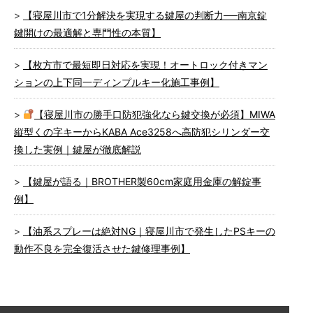
【寝屋川市で1分解決を実現する鍵屋の判断力──南京錠
鍵開けの最適解と専門性の本質】
【枚方市で最短即日対応を実現！オートロック付きマン
ションの上下同一ディンプルキー化施工事例】
【寝屋川市の勝手口防犯強化なら鍵交換が必須】MIWA
縦型くの字キーからKABA Ace3258へ高防犯シリンダー交
換した実例｜鍵屋が徹底解説
【鍵屋が語る｜BROTHER製60cm家庭用金庫の解錠事
例】
【油系スプレーは絶対NG｜寝屋川市で発生したPSキーの
動作不良を完全復活させた鍵修理事例】