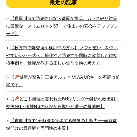
最近の記事
【寝屋川市で防犯強化なら鍵屋が推奨。ガラス破り対策
に最適な「スリムロック57」で住まいの安心をアップグレ
ード】
【枚方市で鍵交換を検討中の方へ】 ノブが重い…を使い
やすいレバー式へ。操作性と防犯性を同時に改善した鍵交
換事例と、鍵屋が教える正しい錠前交換の考え方
【
鍵屋が警告】三協アルミ × MIWA URキーの不調は前
兆です。
【
どこも無理と言われたBHシリンダー鍵折れ救出劇｜
交換NG・破壊NGの状況から導いた唯一の最適解】
【寝屋川市で1分解決を実現する鍵屋の判断力──南京錠
鍵開けの最適解と専門性の本質】