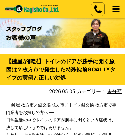
【鍵屋が解説】トイレのドアが勝手に開く原
因は？枚方市で発生した特殊錠前GOAL LYタ
イプの実例と正しい対処
2026.05.05
カテゴリー：
未分類
― 鍵屋 枚方市／鍵交換 枚方市／トイレ鍵交換 枚方市で専
門業者をお探しの方へ ―
日常生活の中でトイレのドアが勝手に開くという症状は、
決して珍しいものではありません。
しかし、その原因は一つではなく、錠前の種類・内部構