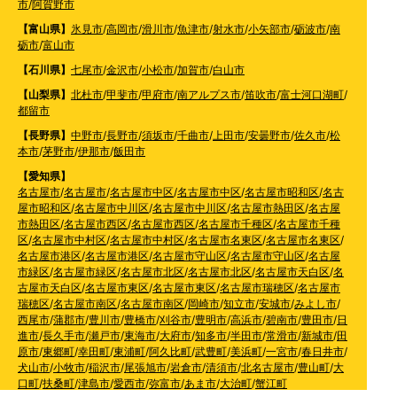
市
/
阿賀野市
【富山県】
氷見市
/
高岡市
/
滑川市
/
魚津市
/
射水市
/
小矢部市
/
砺波市
/
南
砺市
/
富山市
【石川県】
七尾市
/
金沢市
/
小松市
/
加賀市
/
白山市
【山梨県】
北杜市
/
甲斐市
/
甲府市
/
南アルプス市
/
笛吹市
/
富士河口湖町
/
都留市
【長野県】
中野市
/
長野市
/
須坂市
/
千曲市
/
上田市
/
安曇野市
/
佐久市
/
松
本市
/
茅野市
/
伊那市
/
飯田市
【愛知県】
名古屋市
/
名古屋市
/
名古屋市中区
/
名古屋市中区
/
名古屋市昭和区
/
名古
屋市昭和区
/
名古屋市中川区
/
名古屋市中川区
/
名古屋市熱田区
/
名古屋
市熱田区
/
名古屋市西区
/
名古屋市西区
/
名古屋市千種区
/
名古屋市千種
区
/
名古屋市中村区
/
名古屋市中村区
/
名古屋市名東区
/
名古屋市名東区
/
名古屋市港区
/
名古屋市港区
/
名古屋市守山区
/
名古屋市守山区
/
名古屋
市緑区
/
名古屋市緑区
/
名古屋市北区
/
名古屋市北区
/
名古屋市天白区
/
名
古屋市天白区
/
名古屋市東区
/
名古屋市東区
/
名古屋市瑞穂区
/
名古屋市
瑞穂区
/
名古屋市南区
/
名古屋市南区
/
岡崎市
/
知立市
/
安城市
/
みよし市
/
西尾市
/
蒲郡市
/
豊川市
/
豊橋市
/
刈谷市
/
豊明市
/
高浜市
/
碧南市
/
豊田市
/
日
進市
/
長久手市
/
瀬戸市
/
東海市
/
大府市
/
知多市
/
半田市
/
常滑市
/
新城市
/
田
原市
/
東郷町
/
幸田町
/
東浦町
/
阿久比町
/
武豊町
/
美浜町
/
一宮市
/
春日井市
/
犬山市
/
小牧市
/
稲沢市
/
尾張旭市
/
岩倉市
/
清須市
/
北名古屋市
/
豊山町
/
大
口町
/
扶桑町
/
津島市
/
愛西市
/
弥富市
/
あま市
/
大治町
/
蟹江町