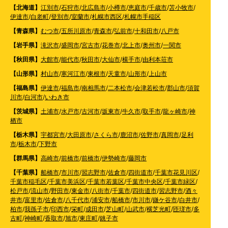
【北海道】
江別市
/
石狩市
/
北広島市
/
小樽市
/
恵庭市
/
千歳市
/
苫小牧市
/
伊達市
/
白老町
/
登別市
/
室蘭市
/
札幌市西区
/
札幌市手稲区
【青森県】
むつ市
/
五所川原市
/
青森市
/
弘前市
/
十和田市
/
八戸市
【岩手県】
滝沢市
/
盛岡市
/
宮古市
/
花巻市
/
北上市
/
奥州市
/
一関市
【秋田県】
大館市
/
能代市
/
秋田市
/
大仙市
/
横手市
/
由利本荘市
【山形県】
村山市
/
寒河江市
/
東根市
/
天童市
/
山形市
/
上山市
【福島県】
伊達市
/
福島市
/
南相馬市
/
二本松市
/
会津若松市
/
郡山市
/
須賀
川市
/
白河市
/
いわき市
【茨城県】
土浦市
/
水戸市
/
古河市
/
坂東市
/
牛久市
/
取手市
/
龍ヶ崎市
/
神
栖市
【栃木県】
宇都宮市
/
大田原市
/
さくら市
/
鹿沼市
/
佐野市
/
真岡市
/
足利
市
/
栃木市
/
下野市
【群馬県】
高崎市
/
前橋市
/
前橋市
/
伊勢崎市
/
藤岡市
【千葉県】
船橋市
/
市川市
/
習志野市
/
佐倉市
/
四街道市
/
千葉市花見川区
/
千葉市稲毛区
/
千葉市美浜区
/
千葉市若葉区
/
千葉市中央区
/
千葉市緑区
/
松戸市
/
流山市
/
野田市
/
東金市
/
八街市
/
千葉市
/
四街道市
/
習志野市
/
酒々
井市
/
富里市
/
佐倉市
/
八千代市
/
浦安市
/
船橋市
/
市川市
/
鎌ケ谷市
/
白井市
/
柏市
/
我孫子市
/
印西市
/
栄町
/
成田市
/
芝山町
/
山武市
/
横芝光町
/
匝瑳市
/
多
古町
/
神崎町
/
香取市
/
旭市
/
東庄町
/
銚子市