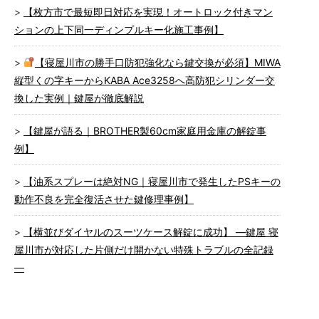
【枚方市で最短即日対応を実現！オートロック付きマン
ションの上下同一ディンプルキー化施工事例】
【寝屋川市の勝手口防犯強化なら鍵交換が必須】MIWA
縦型くの字キーからKABA Ace3258へ高防犯シリンダー交
換した実例｜鍵屋が徹底解説
【鍵屋が語る｜BROTHER製60cm家庭用金庫の解錠事
例】
【油系スプレーは絶対NG｜寝屋川市で発生したPSキーの
動作不良を完全復活させた鍵修理事例】
【横並びダイヤルのスーツケース解錠に成功】 ―鍵屋 寝
屋川市が対応した片側だけ開かない特殊トラブルの全記録
―