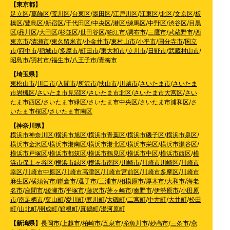
【東京都】
足立区
/
葛飾区
/
荒川区
/
台東区
/
墨田区
/
江戸川区
/
江東区
/
北区
/
文京区
/
板
橋区
/
豊島区
/
新宿区
/
千代田区
/
中央区
/
港区
/
練馬区
/
中野区
/
渋谷区
/
目黒
区
/
品川区
/
大田区
/
杉並区
/
世田谷区
/
狛江市
/
調布市
/
三鷹市
/
武蔵野市
/
西
東京市
/
清瀬市
/
東久留米市
/
小金井市
/
東村山市
/
小平市
/
国分寺市
/
国立
市
/
府中市
/
稲城市
/
多摩市
/
町田市
/
東大和市
/
立川市
/
日野市
/
武蔵村山市
/
昭島市
/
羽村市
/
福生市
/
八王子市
/
青梅市
【埼玉県】
東松山市
/
川口市
/
入間市
/
所沢市
/
挟山市
/
川越市
/
さいたま市
/
さいたま
市岩槻区
/
さいたま市見沼区
/
さいたま市北区
/
さいたま市大宮区
/
さい
たま市西区
/
さいたま市緑区
/
さいたま市中央区
/
さいたま市浦和区
/
さ
いたま市桜区
/
さいたま市南区
【神奈川県】
横浜市神奈川区
/
横浜市旭区
/
横浜市青葉区
/
横浜市磯子区
/
横浜市泉区
/
横浜市金沢区
/
横浜市港南区
/
横浜市港北区
/
横浜市栄区
/
横浜市瀬谷区
/
横浜市戸塚区
/
横浜市都筑区
/
横浜市鶴見区
/
横浜市中区
/
横浜市西区
/
横
浜市保土ヶ谷区
/
横浜市緑区
/
横浜市南区
/
川崎市
/
川崎市川崎区
/
川崎市
幸区
/
川崎市中原区
/
川崎市高津区
/
川崎市宮前区
/
川崎市多摩区
/
川崎市
麻生区
/
横須賀市
/
鎌倉市
/
逗子市
/
三浦市
/
相模原市
/
厚木市
/
大和市
/
海老
名市
/
座間市
/
綾瀬市
/
平塚市
/
藤沢市
/
茅ヶ崎市
/
秦野市
/
伊勢原市
/
小田原
市
/
南足柄市
/
葉山町
/
愛川町
/
寒川町
/
大磯町
/
二宮町
/
中井町
/
大井町
/
松田
町
/
山北町
/
開成町
/
箱根町
/
真鶴町
/
湯河原町
【新潟県】
長岡市
/
上越市
/
柏崎市
/
五泉市
/
糸魚川市
/
妙高市
/
三条市
/
燕