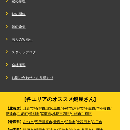
鍵の修理
鍵の開錠
鍵の紛失
法人の客様へ
スタッフブログ
会社概要
お問い合わせ・お見積もり
[各エリアのオススメ鍵屋さん]
【北海道】
江別市
/
石狩市
/
北広島市
/
小樽市
/
恵庭市
/
千歳市
/
苫小牧市
/
伊達市
/
白老町
/
登別市
/
室蘭市
/
札幌市西区
/
札幌市手稲区
【青森県】
むつ市
/
五所川原市
/
青森市
/
弘前市
/
十和田市
/
八戸市
【岩手県】
滝沢市
/
盛岡市
/
宮古市
/
花巻市
/
北上市
/
奥州市
/
一関市