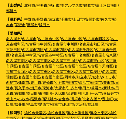
【山梨県】
北杜市
/
甲斐市
/
甲府市
/
南アルプス市
/
笛吹市
/
富士河口湖町
/
都留市
【長野県】
中野市
/
長野市
/
須坂市
/
千曲市
/
上田市
/
安曇野市
/
佐久市
/
松
本市
/
茅野市
/
伊那市
/
飯田市
【愛知県】
名古屋市
/
名古屋市
/
名古屋市中区
/
名古屋市中区
/
名古屋市昭和区
/
名古
屋市昭和区
/
名古屋市中川区
/
名古屋市中川区
/
名古屋市熱田区
/
名古屋
市熱田区
/
名古屋市西区
/
名古屋市西区
/
名古屋市千種区
/
名古屋市千種
区
/
名古屋市中村区
/
名古屋市中村区
/
名古屋市名東区
/
名古屋市名東区
/
名古屋市港区
/
名古屋市港区
/
名古屋市守山区
/
名古屋市守山区
/
名古屋
市緑区
/
名古屋市緑区
/
名古屋市北区
/
名古屋市北区
/
名古屋市天白区
/
名
古屋市天白区
/
名古屋市東区
/
名古屋市東区
/
名古屋市瑞穂区
/
名古屋市
瑞穂区
/
名古屋市南区
/
名古屋市南区
/
岡崎市
/
知立市
/
安城市
/
みよし市
/
西尾市
/
蒲郡市
/
豊川市
/
豊橋市
/
刈谷市
/
豊明市
/
高浜市
/
碧南市
/
豊田市
/
日
進市
/
長久手市
/
瀬戸市
/
東海市
/
大府市
/
知多市
/
半田市
/
常滑市
/
新城市
/
田
原市
/
東郷町
/
幸田町
/
東浦町
/
阿久比町
/
武豊町
/
美浜町
/
一宮市
/
春日井市
/
犬山市
/
小牧市
/
稲沢市
/
尾張旭市
/
岩倉市
/
清須市
/
北名古屋市
/
豊山町
/
大
口町
/
扶桑町
/
津島市
/
愛西市
/
弥富市
/
あま市
/
大治町
/
蟹江町
【静岡県】
浜松市天竜区
/
浜松市北区
/
浜松市浜北区
/
浜松市東区
/
浜松
市西区
/
浜松市中区
/
浜松市南区
/
静岡市
/
清水区
/
葵区
/
駿河区
/
藤枝市
/
島
田市
/
焼津市
/
牧之原市
/
菊川市
/
掛川市
/
袋井市
【滋賀県】
長浜市
/
彦根市
/
大津市
/
守山市
/
野洲市
/
東近江市
/
草津市
/
栗