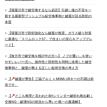
【寝屋川市で鍵交換するなら必読】引越し後の不安を一
新する最新型プッシュプル錠交換事例と鍵屋が語る防犯の
本質
【寝屋川市で防犯強化なら鍵屋が推奨。ガラス破り対策
に最適な「スリムロック57」で住まいの安心をアップグレ
ード】
【枚方市で鍵交換を検討中の方へ】 ノブが重い…を使い
やすいレバー式へ。操作性と防犯性を同時に改善した鍵交
換事例と、鍵屋が教える正しい錠前交換の考え方
【
鍵屋が警告】三協アルミ × MIWA URキーの不調は前
兆です。
【
どこも無理と言われたBHシリンダー鍵折れ救出劇｜
交換NG・破壊NGの状況から導いた唯一の最適解】