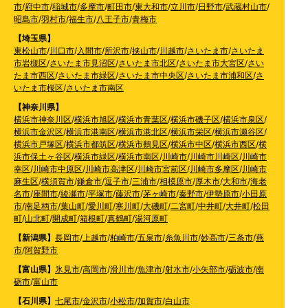
市
/
府中市
/
稲城市
/
多摩市
/
町田市
/
東大和市
/
立川市
/
日野市
/
武蔵村山市
/
昭島市
/
羽村市
/
福生市
/
八王子市
/
青梅市
【埼玉県】
東松山市
/
川口市
/
入間市
/
所沢市
/
挟山市
/
川越市
/
さいたま市
/
さいたま
市岩槻区
/
さいたま市見沼区
/
さいたま市北区
/
さいたま市大宮区
/
さい
たま市西区
/
さいたま市緑区
/
さいたま市中央区
/
さいたま市浦和区
/
さ
いたま市桜区
/
さいたま市南区
【神奈川県】
横浜市神奈川区
/
横浜市旭区
/
横浜市青葉区
/
横浜市磯子区
/
横浜市泉区
/
横浜市金沢区
/
横浜市港南区
/
横浜市港北区
/
横浜市栄区
/
横浜市瀬谷区
/
横浜市戸塚区
/
横浜市都筑区
/
横浜市鶴見区
/
横浜市中区
/
横浜市西区
/
横
浜市保土ヶ谷区
/
横浜市緑区
/
横浜市南区
/
川崎市
/
川崎市川崎区
/
川崎市
幸区
/
川崎市中原区
/
川崎市高津区
/
川崎市宮前区
/
川崎市多摩区
/
川崎市
麻生区
/
横須賀市
/
鎌倉市
/
逗子市
/
三浦市
/
相模原市
/
厚木市
/
大和市
/
海老
名市
/
座間市
/
綾瀬市
/
平塚市
/
藤沢市
/
茅ヶ崎市
/
秦野市
/
伊勢原市
/
小田原
市
/
南足柄市
/
葉山町
/
愛川町
/
寒川町
/
大磯町
/
二宮町
/
中井町
/
大井町
/
松田
町
/
山北町
/
開成町
/
箱根町
/
真鶴町
/
湯河原町
【新潟県】
長岡市
/
上越市
/
柏崎市
/
五泉市
/
糸魚川市
/
妙高市
/
三条市
/
燕
市
/
阿賀野市
【富山県】
氷見市
/
高岡市
/
滑川市
/
魚津市
/
射水市
/
小矢部市
/
砺波市
/
南
砺市
/
富山市
【石川県】
七尾市
/
金沢市
/
小松市
/
加賀市
/
白山市