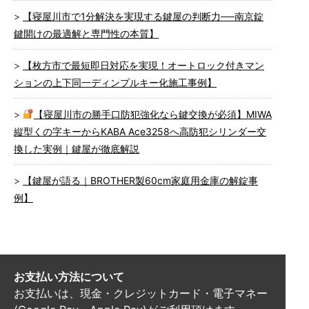
【寝屋川市で1分解決を実現する鍵屋の判断力──南京錠
鍵開けの最適解と専門性の本質】
【枚方市で最短即日対応を実現！オートロック付きマン
ションの上下同一ディンプルキー化施工事例】
【寝屋川市の勝手口防犯強化なら鍵交換が必須】MIWA
縦型くの字キーからKABA Ace3258へ高防犯シリンダー交
換した実例｜鍵屋が徹底解説
【鍵屋が語る｜BROTHER製60cm家庭用金庫の解錠事
例】
お支払い方法について
お支払いは、現金・クレジットカード・電子マネー