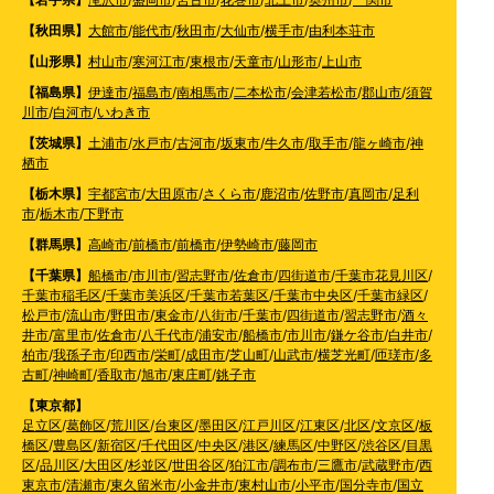
【秋田県】
大館市
/
能代市
/
秋田市
/
大仙市
/
横手市
/
由利本荘市
【山形県】
村山市
/
寒河江市
/
東根市
/
天童市
/
山形市
/
上山市
【福島県】
伊達市
/
福島市
/
南相馬市
/
二本松市
/
会津若松市
/
郡山市
/
須賀
川市
/
白河市
/
いわき市
【茨城県】
土浦市
/
水戸市
/
古河市
/
坂東市
/
牛久市
/
取手市
/
龍ヶ崎市
/
神
栖市
【栃木県】
宇都宮市
/
大田原市
/
さくら市
/
鹿沼市
/
佐野市
/
真岡市
/
足利
市
/
栃木市
/
下野市
【群馬県】
高崎市
/
前橋市
/
前橋市
/
伊勢崎市
/
藤岡市
【千葉県】
船橋市
/
市川市
/
習志野市
/
佐倉市
/
四街道市
/
千葉市花見川区
/
千葉市稲毛区
/
千葉市美浜区
/
千葉市若葉区
/
千葉市中央区
/
千葉市緑区
/
松戸市
/
流山市
/
野田市
/
東金市
/
八街市
/
千葉市
/
四街道市
/
習志野市
/
酒々
井市
/
富里市
/
佐倉市
/
八千代市
/
浦安市
/
船橋市
/
市川市
/
鎌ケ谷市
/
白井市
/
柏市
/
我孫子市
/
印西市
/
栄町
/
成田市
/
芝山町
/
山武市
/
横芝光町
/
匝瑳市
/
多
古町
/
神崎町
/
香取市
/
旭市
/
東庄町
/
銚子市
【東京都】
足立区
/
葛飾区
/
荒川区
/
台東区
/
墨田区
/
江戸川区
/
江東区
/
北区
/
文京区
/
板
橋区
/
豊島区
/
新宿区
/
千代田区
/
中央区
/
港区
/
練馬区
/
中野区
/
渋谷区
/
目黒
区
/
品川区
/
大田区
/
杉並区
/
世田谷区
/
狛江市
/
調布市
/
三鷹市
/
武蔵野市
/
西
東京市
/
清瀬市
/
東久留米市
/
小金井市
/
東村山市
/
小平市
/
国分寺市
/
国立