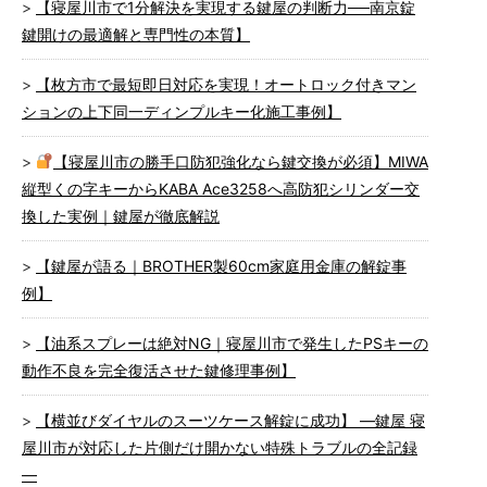
【寝屋川市で1分解決を実現する鍵屋の判断力──南京錠
鍵開けの最適解と専門性の本質】
【枚方市で最短即日対応を実現！オートロック付きマン
ションの上下同一ディンプルキー化施工事例】
【寝屋川市の勝手口防犯強化なら鍵交換が必須】MIWA
縦型くの字キーからKABA Ace3258へ高防犯シリンダー交
換した実例｜鍵屋が徹底解説
【鍵屋が語る｜BROTHER製60cm家庭用金庫の解錠事
例】
【油系スプレーは絶対NG｜寝屋川市で発生したPSキーの
動作不良を完全復活させた鍵修理事例】
【横並びダイヤルのスーツケース解錠に成功】 ―鍵屋 寝
屋川市が対応した片側だけ開かない特殊トラブルの全記録
―