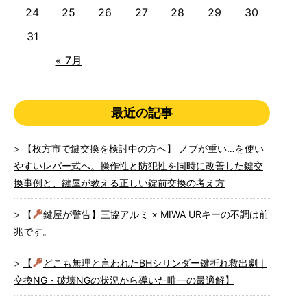
24
25
26
27
28
29
30
31
« 7月
最近の記事
【枚方市で鍵交換を検討中の方へ】 ノブが重い…を使い
やすいレバー式へ。操作性と防犯性を同時に改善した鍵交
換事例と、鍵屋が教える正しい錠前交換の考え方
【
鍵屋が警告】三協アルミ × MIWA URキーの不調は前
兆です。
【
どこも無理と言われたBHシリンダー鍵折れ救出劇｜
交換NG・破壊NGの状況から導いた唯一の最適解】