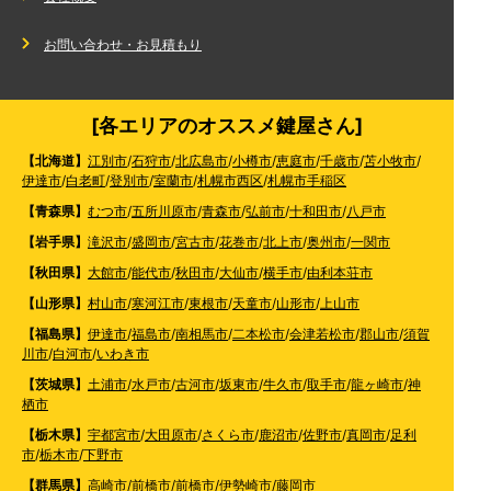
お問い合わせ・お見積もり
[各エリアのオススメ鍵屋さん]
【北海道】
江別市
/
石狩市
/
北広島市
/
小樽市
/
恵庭市
/
千歳市
/
苫小牧市
/
伊達市
/
白老町
/
登別市
/
室蘭市
/
札幌市西区
/
札幌市手稲区
【青森県】
むつ市
/
五所川原市
/
青森市
/
弘前市
/
十和田市
/
八戸市
【岩手県】
滝沢市
/
盛岡市
/
宮古市
/
花巻市
/
北上市
/
奥州市
/
一関市
【秋田県】
大館市
/
能代市
/
秋田市
/
大仙市
/
横手市
/
由利本荘市
【山形県】
村山市
/
寒河江市
/
東根市
/
天童市
/
山形市
/
上山市
【福島県】
伊達市
/
福島市
/
南相馬市
/
二本松市
/
会津若松市
/
郡山市
/
須賀
川市
/
白河市
/
いわき市
【茨城県】
土浦市
/
水戸市
/
古河市
/
坂東市
/
牛久市
/
取手市
/
龍ヶ崎市
/
神
栖市
【栃木県】
宇都宮市
/
大田原市
/
さくら市
/
鹿沼市
/
佐野市
/
真岡市
/
足利
市
/
栃木市
/
下野市
【群馬県】
高崎市
/
前橋市
/
前橋市
/
伊勢崎市
/
藤岡市