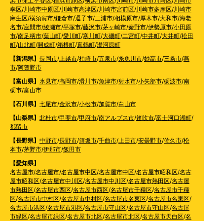
浜市保土ヶ谷区
/
横浜市緑区
/
横浜市南区
/
川崎市
/
川崎市川崎区
/
川崎市
幸区
/
川崎市中原区
/
川崎市高津区
/
川崎市宮前区
/
川崎市多摩区
/
川崎市
麻生区
/
横須賀市
/
鎌倉市
/
逗子市
/
三浦市
/
相模原市
/
厚木市
/
大和市
/
海老
名市
/
座間市
/
綾瀬市
/
平塚市
/
藤沢市
/
茅ヶ崎市
/
秦野市
/
伊勢原市
/
小田原
市
/
南足柄市
/
葉山町
/
愛川町
/
寒川町
/
大磯町
/
二宮町
/
中井町
/
大井町
/
松田
町
/
山北町
/
開成町
/
箱根町
/
真鶴町
/
湯河原町
【新潟県】
長岡市
/
上越市
/
柏崎市
/
五泉市
/
糸魚川市
/
妙高市
/
三条市
/
燕
市
/
阿賀野市
【富山県】
氷見市
/
高岡市
/
滑川市
/
魚津市
/
射水市
/
小矢部市
/
砺波市
/
南
砺市
/
富山市
【石川県】
七尾市
/
金沢市
/
小松市
/
加賀市
/
白山市
【山梨県】
北杜市
/
甲斐市
/
甲府市
/
南アルプス市
/
笛吹市
/
富士河口湖町
/
都留市
【長野県】
中野市
/
長野市
/
須坂市
/
千曲市
/
上田市
/
安曇野市
/
佐久市
/
松
本市
/
茅野市
/
伊那市
/
飯田市
【愛知県】
名古屋市
/
名古屋市
/
名古屋市中区
/
名古屋市中区
/
名古屋市昭和区
/
名古
屋市昭和区
/
名古屋市中川区
/
名古屋市中川区
/
名古屋市熱田区
/
名古屋
市熱田区
/
名古屋市西区
/
名古屋市西区
/
名古屋市千種区
/
名古屋市千種
区
/
名古屋市中村区
/
名古屋市中村区
/
名古屋市名東区
/
名古屋市名東区
/
名古屋市港区
/
名古屋市港区
/
名古屋市守山区
/
名古屋市守山区
/
名古屋
市緑区
/
名古屋市緑区
/
名古屋市北区
/
名古屋市北区
/
名古屋市天白区
/
名