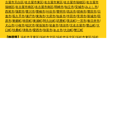
古屋市天白区
/
名古屋市東区
/
名古屋市東区
/
名古屋市瑞穂区
/
名古屋市
瑞穂区
/
名古屋市南区
/
名古屋市南区
/
岡崎市
/
知立市
/
安城市
/
みよし市
/
西尾市
/
蒲郡市
/
豊川市
/
豊橋市
/
刈谷市
/
豊明市
/
高浜市
/
碧南市
/
豊田市
/
日
進市
/
長久手市
/
瀬戸市
/
東海市
/
大府市
/
知多市
/
半田市
/
常滑市
/
新城市
/
田
原市
/
東郷町
/
幸田町
/
東浦町
/
阿久比町
/
武豊町
/
美浜町
/
一宮市
/
春日井市
/
犬山市
/
小牧市
/
稲沢市
/
尾張旭市
/
岩倉市
/
清須市
/
北名古屋市
/
豊山町
/
大
口町
/
扶桑町
/
津島市
/
愛西市
/
弥富市
/
あま市
/
大治町
/
蟹江町
【静岡県】
浜松市天竜区
/
浜松市北区
/
浜松市浜北区
/
浜松市東区
/
浜松
市西区
/
浜松市中区
/
浜松市南区
/
静岡市
/
清水区
/
葵区
/
駿河区
/
藤枝市
/
島
田市
/
焼津市
/
牧之原市
/
菊川市
/
掛川市
/
袋井市
【滋賀県】
長浜市
/
彦根市
/
大津市
/
守山市
/
野洲市
/
東近江市
/
草津市
/
栗
東市
/
湖南市
/
甲賀市
【奈良県】
奈良市
/
生駒市
/
大和郡山市
/
天理市
/
香芝市
/
大和高田市
/
桜井
市
/
葛城市
/
橿原市
【京都府】
京都市
/
南丹市
/
亀岡市
/
向日市
/
長岡京市
/
宇治市
/
八幡市
/
城
陽市
/
京田辺市
/
木津川市
【和歌山県】
橋本市
/
かつらぎ町
/
紀の川市
/
岩出市
/
和歌山市
/
紀美野町
/
海南市
/
有田市
/
有田川町
【大阪府】
枚方市
/
寝屋川市
/
高槻市
/
四條畷市
/
吹田市
/
吹田市
/
豊中市
/
東大阪市
/
八尾市
/
松原市
/
羽曳野市
/
富田林市
/
堺市
/
岸和田市
/
和泉市
/
摂
津市
/
守口市
/
門真市