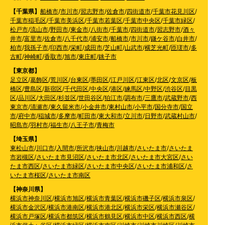
【千葉県】
船橋市
/
市川市
/
習志野市
/
佐倉市
/
四街道市
/
千葉市花見川区
/
千葉市稲毛区
/
千葉市美浜区
/
千葉市若葉区
/
千葉市中央区
/
千葉市緑区
/
松戸市
/
流山市
/
野田市
/
東金市
/
八街市
/
千葉市
/
四街道市
/
習志野市
/
酒々
井市
/
富里市
/
佐倉市
/
八千代市
/
浦安市
/
船橋市
/
市川市
/
鎌ケ谷市
/
白井市
/
柏市
/
我孫子市
/
印西市
/
栄町
/
成田市
/
芝山町
/
山武市
/
横芝光町
/
匝瑳市
/
多
古町
/
神崎町
/
香取市
/
旭市
/
東庄町
/
銚子市
【東京都】
足立区
/
葛飾区
/
荒川区
/
台東区
/
墨田区
/
江戸川区
/
江東区
/
北区
/
文京区
/
板
橋区
/
豊島区
/
新宿区
/
千代田区
/
中央区
/
港区
/
練馬区
/
中野区
/
渋谷区
/
目黒
区
/
品川区
/
大田区
/
杉並区
/
世田谷区
/
狛江市
/
調布市
/
三鷹市
/
武蔵野市
/
西
東京市
/
清瀬市
/
東久留米市
/
小金井市
/
東村山市
/
小平市
/
国分寺市
/
国立
市
/
府中市
/
稲城市
/
多摩市
/
町田市
/
東大和市
/
立川市
/
日野市
/
武蔵村山市
/
昭島市
/
羽村市
/
福生市
/
八王子市
/
青梅市
【埼玉県】
東松山市
/
川口市
/
入間市
/
所沢市
/
挟山市
/
川越市
/
さいたま市
/
さいたま
市岩槻区
/
さいたま市見沼区
/
さいたま市北区
/
さいたま市大宮区
/
さい
たま市西区
/
さいたま市緑区
/
さいたま市中央区
/
さいたま市浦和区
/
さ
いたま市桜区
/
さいたま市南区
【神奈川県】
横浜市神奈川区
/
横浜市旭区
/
横浜市青葉区
/
横浜市磯子区
/
横浜市泉区
/
横浜市金沢区
/
横浜市港南区
/
横浜市港北区
/
横浜市栄区
/
横浜市瀬谷区
/
横浜市戸塚区
/
横浜市都筑区
/
横浜市鶴見区
/
横浜市中区
/
横浜市西区
/
横