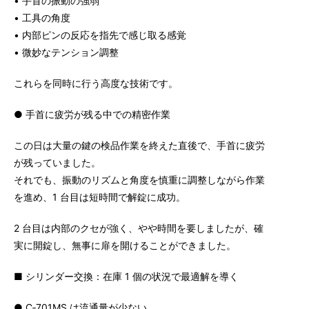
• 手首の振動の強弱
• 工具の角度
• 内部ピンの反応を指先で感じ取る感覚
• 微妙なテンション調整
これらを同時に行う高度な技術です。
● 手首に疲労が残る中での精密作業
この日は大量の鍵の検品作業を終えた直後で、手首に疲労
が残っていました。
それでも、振動のリズムと角度を慎重に調整しながら作業
を進め、1 台目は短時間で解錠に成功。
2 台目は内部のクセが強く、やや時間を要しましたが、確
実に開錠し、無事に扉を開けることができました。
■ シリンダー交換：在庫 1 個の状況で最適解を導く
● C‑701MS は流通量が少ない