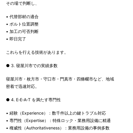
その場で判断し、
• 代替部材の適合
• ボルト位置調整
• 加工の可否判断
• 即日完了
これらを行える技術があります。
● 3. 寝屋川市での実績多数
寝屋川市・枚方市・守口市・門真市・四條畷市など、地域
密着で迅速対応。
● 4. E‑E‑A‑T を満たす専門性
• 経験（Experience）：数千件以上の鍵トラブル対応
• 専門性（Expertise）：特殊ロック・業務用設備に精通
• 権威性（Authoritativeness）：業務用設備の事例多数