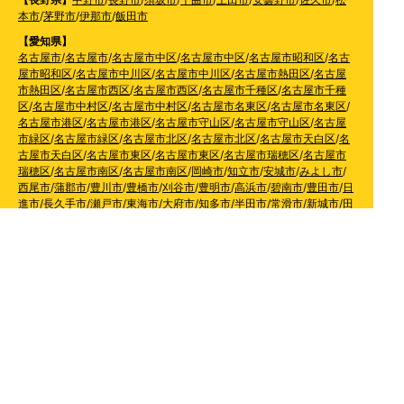
本市
/
茅野市
/
伊那市
/
飯田市
【愛知県】
名古屋市
/
名古屋市
/
名古屋市中区
/
名古屋市中区
/
名古屋市昭和区
/
名古
屋市昭和区
/
名古屋市中川区
/
名古屋市中川区
/
名古屋市熱田区
/
名古屋
市熱田区
/
名古屋市西区
/
名古屋市西区
/
名古屋市千種区
/
名古屋市千種
区
/
名古屋市中村区
/
名古屋市中村区
/
名古屋市名東区
/
名古屋市名東区
/
名古屋市港区
/
名古屋市港区
/
名古屋市守山区
/
名古屋市守山区
/
名古屋
市緑区
/
名古屋市緑区
/
名古屋市北区
/
名古屋市北区
/
名古屋市天白区
/
名
古屋市天白区
/
名古屋市東区
/
名古屋市東区
/
名古屋市瑞穂区
/
名古屋市
瑞穂区
/
名古屋市南区
/
名古屋市南区
/
岡崎市
/
知立市
/
安城市
/
みよし市
/
西尾市
/
蒲郡市
/
豊川市
/
豊橋市
/
刈谷市
/
豊明市
/
高浜市
/
碧南市
/
豊田市
/
日
進市
/
長久手市
/
瀬戸市
/
東海市
/
大府市
/
知多市
/
半田市
/
常滑市
/
新城市
/
田
原市
/
東郷町
/
幸田町
/
東浦町
/
阿久比町
/
武豊町
/
美浜町
/
一宮市
/
春日井市
/
犬山市
/
小牧市
/
稲沢市
/
尾張旭市
/
岩倉市
/
清須市
/
北名古屋市
/
豊山町
/
大
口町
/
扶桑町
/
津島市
/
愛西市
/
弥富市
/
あま市
/
大治町
/
蟹江町
【静岡県】
浜松市天竜区
/
浜松市北区
/
浜松市浜北区
/
浜松市東区
/
浜松
市西区
/
浜松市中区
/
浜松市南区
/
静岡市
/
清水区
/
葵区
/
駿河区
/
藤枝市
/
島
田市
/
焼津市
/
牧之原市
/
菊川市
/
掛川市
/
袋井市
【滋賀県】
長浜市
/
彦根市
/
大津市
/
守山市
/
野洲市
/
東近江市
/
草津市
/
栗
東市
/
湖南市
/
甲賀市
【奈良県】
奈良市
/
生駒市
/
大和郡山市
/
天理市
/
香芝市
/
大和高田市
/
桜井
市
/
葛城市
/
橿原市