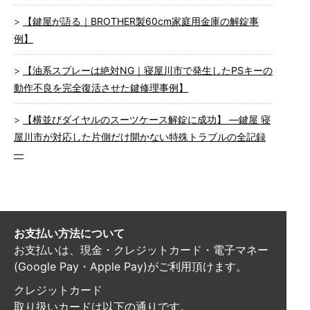
【鍵屋が語る｜BROTHER製60cm家庭用金庫の解錠事
例】
【油系スプレーは絶対NG｜寝屋川市で発生したPSキーの
動作不良を完全復活させた鍵修理事例】
【横並びダイヤルのスーツケース解錠に成功】 ―鍵屋 寝
屋川市が対応した片側だけ開かない特殊トラブルの全記録
―
お支払い方法について
お支払いは、現金・クレジットカード・電子マネー
(Google Pay・Apple Pay)がご利用頂けます。
クレジットカード
取り扱いカードは以下の通りです。