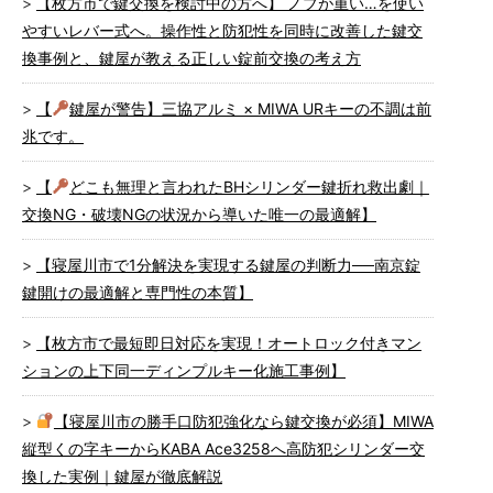
【枚方市で鍵交換を検討中の方へ】 ノブが重い…を使い
やすいレバー式へ。操作性と防犯性を同時に改善した鍵交
換事例と、鍵屋が教える正しい錠前交換の考え方
【
鍵屋が警告】三協アルミ × MIWA URキーの不調は前
兆です。
【
どこも無理と言われたBHシリンダー鍵折れ救出劇｜
交換NG・破壊NGの状況から導いた唯一の最適解】
【寝屋川市で1分解決を実現する鍵屋の判断力──南京錠
鍵開けの最適解と専門性の本質】
【枚方市で最短即日対応を実現！オートロック付きマン
ションの上下同一ディンプルキー化施工事例】
【寝屋川市の勝手口防犯強化なら鍵交換が必須】MIWA
縦型くの字キーからKABA Ace3258へ高防犯シリンダー交
換した実例｜鍵屋が徹底解説