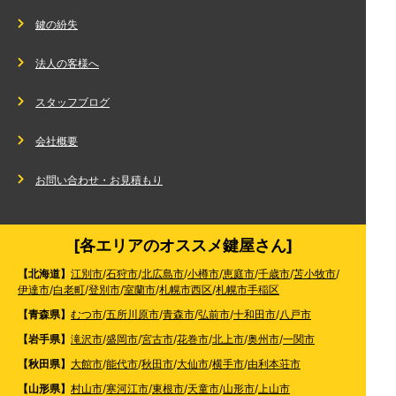
鍵の紛失
法人の客様へ
スタッフブログ
会社概要
お問い合わせ・お見積もり
[各エリアのオススメ鍵屋さん]
【北海道】
江別市
/
石狩市
/
北広島市
/
小樽市
/
恵庭市
/
千歳市
/
苫小牧市
/
伊達市
/
白老町
/
登別市
/
室蘭市
/
札幌市西区
/
札幌市手稲区
【青森県】
むつ市
/
五所川原市
/
青森市
/
弘前市
/
十和田市
/
八戸市
【岩手県】
滝沢市
/
盛岡市
/
宮古市
/
花巻市
/
北上市
/
奥州市
/
一関市
【秋田県】
大館市
/
能代市
/
秋田市
/
大仙市
/
横手市
/
由利本荘市
【山形県】
村山市
/
寒河江市
/
東根市
/
天童市
/
山形市
/
上山市