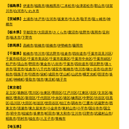
【福島県】
伊達市
/
福島市
/
南相馬市
/
二本松市
/
会津若松市
/
郡山市
/
須賀
川市
/
白河市
/
いわき市
【茨城県】
土浦市
/
水戸市
/
古河市
/
坂東市
/
牛久市
/
取手市
/
龍ヶ崎市
/
神
栖市
【栃木県】
宇都宮市
/
大田原市
/
さくら市
/
鹿沼市
/
佐野市
/
真岡市
/
足利
市
/
栃木市
/
下野市
【群馬県】
高崎市
/
前橋市
/
前橋市
/
伊勢崎市
/
藤岡市
【千葉県】
船橋市
/
市川市
/
習志野市
/
佐倉市
/
四街道市
/
千葉市花見川区
/
千葉市稲毛区
/
千葉市美浜区
/
千葉市若葉区
/
千葉市中央区
/
千葉市緑区
/
松戸市
/
流山市
/
野田市
/
東金市
/
八街市
/
千葉市
/
四街道市
/
習志野市
/
酒々
井市
/
富里市
/
佐倉市
/
八千代市
/
浦安市
/
船橋市
/
市川市
/
鎌ケ谷市
/
白井市
/
柏市
/
我孫子市
/
印西市
/
栄町
/
成田市
/
芝山町
/
山武市
/
横芝光町
/
匝瑳市
/
多
古町
/
神崎町
/
香取市
/
旭市
/
東庄町
/
銚子市
【東京都】
足立区
/
葛飾区
/
荒川区
/
台東区
/
墨田区
/
江戸川区
/
江東区
/
北区
/
文京区
/
板
橋区
/
豊島区
/
新宿区
/
千代田区
/
中央区
/
港区
/
練馬区
/
中野区
/
渋谷区
/
目黒
区
/
品川区
/
大田区
/
杉並区
/
世田谷区
/
狛江市
/
調布市
/
三鷹市
/
武蔵野市
/
西
東京市
/
清瀬市
/
東久留米市
/
小金井市
/
東村山市
/
小平市
/
国分寺市
/
国立
市
/
府中市
/
稲城市
/
多摩市
/
町田市
/
東大和市
/
立川市
/
日野市
/
武蔵村山市
/
昭島市
/
羽村市
/
福生市
/
八王子市
/
青梅市
【埼玉県】