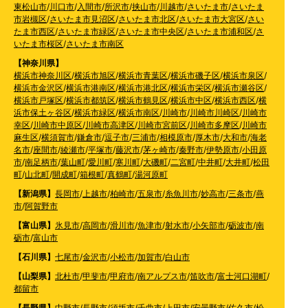
東松山市
/
川口市
/
入間市
/
所沢市
/
挟山市
/
川越市
/
さいたま市
/
さいたま
市岩槻区
/
さいたま市見沼区
/
さいたま市北区
/
さいたま市大宮区
/
さい
たま市西区
/
さいたま市緑区
/
さいたま市中央区
/
さいたま市浦和区
/
さ
いたま市桜区
/
さいたま市南区
【神奈川県】
横浜市神奈川区
/
横浜市旭区
/
横浜市青葉区
/
横浜市磯子区
/
横浜市泉区
/
横浜市金沢区
/
横浜市港南区
/
横浜市港北区
/
横浜市栄区
/
横浜市瀬谷区
/
横浜市戸塚区
/
横浜市都筑区
/
横浜市鶴見区
/
横浜市中区
/
横浜市西区
/
横
浜市保土ヶ谷区
/
横浜市緑区
/
横浜市南区
/
川崎市
/
川崎市川崎区
/
川崎市
幸区
/
川崎市中原区
/
川崎市高津区
/
川崎市宮前区
/
川崎市多摩区
/
川崎市
麻生区
/
横須賀市
/
鎌倉市
/
逗子市
/
三浦市
/
相模原市
/
厚木市
/
大和市
/
海老
名市
/
座間市
/
綾瀬市
/
平塚市
/
藤沢市
/
茅ヶ崎市
/
秦野市
/
伊勢原市
/
小田原
市
/
南足柄市
/
葉山町
/
愛川町
/
寒川町
/
大磯町
/
二宮町
/
中井町
/
大井町
/
松田
町
/
山北町
/
開成町
/
箱根町
/
真鶴町
/
湯河原町
【新潟県】
長岡市
/
上越市
/
柏崎市
/
五泉市
/
糸魚川市
/
妙高市
/
三条市
/
燕
市
/
阿賀野市
【富山県】
氷見市
/
高岡市
/
滑川市
/
魚津市
/
射水市
/
小矢部市
/
砺波市
/
南
砺市
/
富山市
【石川県】
七尾市
/
金沢市
/
小松市
/
加賀市
/
白山市
【山梨県】
北杜市
/
甲斐市
/
甲府市
/
南アルプス市
/
笛吹市
/
富士河口湖町
/
都留市
【長野県】
中野市
/
長野市
/
須坂市
/
千曲市
/
上田市
/
安曇野市
/
佐久市
/
松