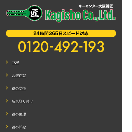
TOP
合鍵作製
鍵の交換
新規取り付け
鍵の修理
鍵の開錠