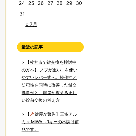
24
25
26
27
28
29
30
31
« 7月
最近の記事
【枚方市で鍵交換を検討中
の方へ】 ノブが重い…を使い
やすいレバー式へ。操作性と
防犯性を同時に改善した鍵交
換事例と、鍵屋が教える正し
い錠前交換の考え方
【
鍵屋が警告】三協アル
ミ × MIWA URキーの不調は前
兆です。