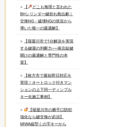
【
どこも無理と言われた
BHシリンダー鍵折れ救出劇｜
交換NG・破壊NGの状況から
導いた唯一の最適解】
【寝屋川市で1分解決を実現
する鍵屋の判断力──南京錠鍵
開けの最適解と専門性の本
質】
【枚方市で最短即日対応を
実現！オートロック付きマン
ションの上下同一ディンプル
キー化施工事例】
【寝屋川市の勝手口防犯
強化なら鍵交換が必須】
MIWA縦型くの字キーから