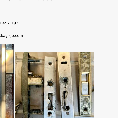
92-193
gi-jp.com