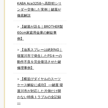
KABA Ace3258へ高防犯シリ
ンダー交換した実例｜鍵屋が
徹底解説
【鍵屋が語る｜BROTHER製
60cm家庭用金庫の解錠事
例】
【油系スプレーは絶対NG｜
寝屋川市で発生したPSキーの
動作不良を完全復活させた鍵
修理事例】
【横並びダイヤルのスーツ
ケース解錠に成功】 ―鍵屋 寝
屋川市が対応した片側だけ開
かない特殊トラブルの全記録
―