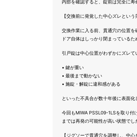
内部を確認すると、錠前は完全に寿
【交換前に発覚した中心ズレという
交換作業に入る前、貫通穴の位置を
ドア自体はしっかり閉まっているた
引戸錠は中心位置がわずかにズレて
• 鍵が重い
• 最後まで動かない
• 施錠・解錠に違和感がある
といった不具合が数十年後に表面化
今回もMIWA PSSL09-1LS
までは再発の可能性が高い状態でし
【ジグソーで貫通穴を調整し、中心