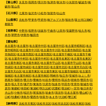
【富山県】
氷見市
/
高岡市
/
滑川市
/
魚津市
/
射水市
/
小矢部市
/
砺波市
/
南
砺市
/
富山市
【石川県】
七尾市
/
金沢市
/
小松市
/
加賀市
/
白山市
【山梨県】
北杜市
/
甲斐市
/
甲府市
/
南アルプス市
/
笛吹市
/
富士河口湖町
/
都留市
【長野県】
中野市
/
長野市
/
須坂市
/
千曲市
/
上田市
/
安曇野市
/
佐久市
/
松
本市
/
茅野市
/
伊那市
/
飯田市
【愛知県】
名古屋市
/
名古屋市
/
名古屋市中区
/
名古屋市中区
/
名古屋市昭和区
/
名古
屋市昭和区
/
名古屋市中川区
/
名古屋市中川区
/
名古屋市熱田区
/
名古屋
市熱田区
/
名古屋市西区
/
名古屋市西区
/
名古屋市千種区
/
名古屋市千種
区
/
名古屋市中村区
/
名古屋市中村区
/
名古屋市名東区
/
名古屋市名東区
/
名古屋市港区
/
名古屋市港区
/
名古屋市守山区
/
名古屋市守山区
/
名古屋
市緑区
/
名古屋市緑区
/
名古屋市北区
/
名古屋市北区
/
名古屋市天白区
/
名
古屋市天白区
/
名古屋市東区
/
名古屋市東区
/
名古屋市瑞穂区
/
名古屋市
瑞穂区
/
名古屋市南区
/
名古屋市南区
/
岡崎市
/
知立市
/
安城市
/
みよし市
/
西尾市
/
蒲郡市
/
豊川市
/
豊橋市
/
刈谷市
/
豊明市
/
高浜市
/
碧南市
/
豊田市
/
日
進市
/
長久手市
/
瀬戸市
/
東海市
/
大府市
/
知多市
/
半田市
/
常滑市
/
新城市
/
田
原市
/
東郷町
/
幸田町
/
東浦町
/
阿久比町
/
武豊町
/
美浜町
/
一宮市
/
春日井市
/
犬山市
/
小牧市
/
稲沢市
/
尾張旭市
/
岩倉市
/
清須市
/
北名古屋市
/
豊山町
/
大
口町
/
扶桑町
/
津島市
/
愛西市
/
弥富市
/
あま市
/
大治町
/
蟹江町
【静岡県】
浜松市天竜区
/
浜松市北区
/
浜松市浜北区
/
浜松市東区
/
浜松