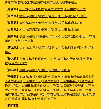
伊達市
/
白老町
/
登別市
/
室蘭市
/
札幌市西区
/
札幌市手稲区
【青森県】
むつ市
/
五所川原市
/
青森市
/
弘前市
/
十和田市
/
八戸市
【岩手県】
滝沢市
/
盛岡市
/
宮古市
/
花巻市
/
北上市
/
奥州市
/
一関市
【秋田県】
大館市
/
能代市
/
秋田市
/
大仙市
/
横手市
/
由利本荘市
【山形県】
村山市
/
寒河江市
/
東根市
/
天童市
/
山形市
/
上山市
【福島県】
伊達市
/
福島市
/
南相馬市
/
二本松市
/
会津若松市
/
郡山市
/
須賀
川市
/
白河市
/
いわき市
【茨城県】
土浦市
/
水戸市
/
古河市
/
坂東市
/
牛久市
/
取手市
/
龍ヶ崎市
/
神
栖市
【栃木県】
宇都宮市
/
大田原市
/
さくら市
/
鹿沼市
/
佐野市
/
真岡市
/
足利
市
/
栃木市
/
下野市
【群馬県】
高崎市
/
前橋市
/
前橋市
/
伊勢崎市
/
藤岡市
【千葉県】
船橋市
/
市川市
/
習志野市
/
佐倉市
/
四街道市
/
千葉市花見川区
/
千葉市稲毛区
/
千葉市美浜区
/
千葉市若葉区
/
千葉市中央区
/
千葉市緑区
/
松戸市
/
流山市
/
野田市
/
東金市
/
八街市
/
千葉市
/
四街道市
/
習志野市
/
酒々
井市
/
富里市
/
佐倉市
/
八千代市
/
浦安市
/
船橋市
/
市川市
/
鎌ケ谷市
/
白井市
/
柏市
/
我孫子市
/
印西市
/
栄町
/
成田市
/
芝山町
/
山武市
/
横芝光町
/
匝瑳市
/
多
古町
/
神崎町
/
香取市
/
旭市
/
東庄町
/
銚子市
【東京都】