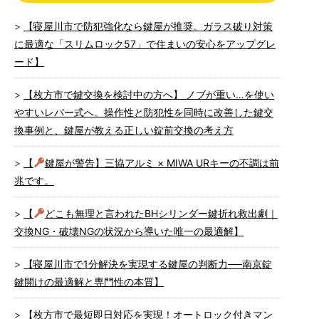
【寝屋川市で防犯強化なら鍵屋が推奨。ガラス破り対策
に最適な「スリムロック57」で住まいの安心をアップグレ
ード】
【枚方市で鍵交換を検討中の方へ】 ノブが重い…を使い
やすいレバー式へ。操作性と防犯性を同時に改善した鍵交
換事例と、鍵屋が教える正しい錠前交換の考え方
【
鍵屋が警告】三協アルミ × MIWA URキーの不調は前
兆です。
【
どこも無理と言われたBHシリンダー鍵折れ救出劇｜
交換NG・破壊NGの状況から導いた唯一の最適解】
【寝屋川市で1分解決を実現する鍵屋の判断力──南京錠
鍵開けの最適解と専門性の本質】
【枚方市で最短即日対応を実現！オートロック付きマン