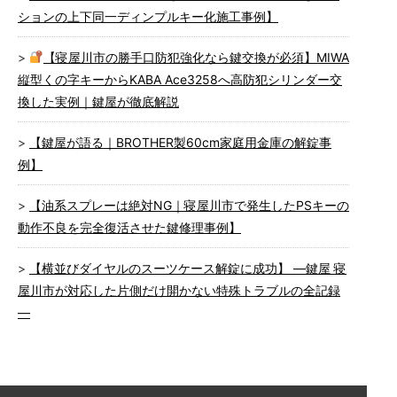
ションの上下同一ディンプルキー化施工事例】
【寝屋川市の勝手口防犯強化なら鍵交換が必須】MIWA
縦型くの字キーからKABA Ace3258へ高防犯シリンダー交
換した実例｜鍵屋が徹底解説
【鍵屋が語る｜BROTHER製60cm家庭用金庫の解錠事
例】
【油系スプレーは絶対NG｜寝屋川市で発生したPSキーの
動作不良を完全復活させた鍵修理事例】
【横並びダイヤルのスーツケース解錠に成功】 ―鍵屋 寝
屋川市が対応した片側だけ開かない特殊トラブルの全記録
―