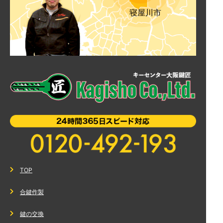
寝屋川市
TOP
合鍵作製
鍵の交換