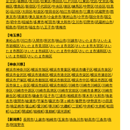
足立区
/
葛飾区
/
荒川区
/
台東区
/
墨田区
/
江戸川区
/
江東区
/
北区
/
文京区
/
板
橋区
/
豊島区
/
新宿区
/
千代田区
/
中央区
/
港区
/
練馬区
/
中野区
/
渋谷区
/
目黒
区
/
品川区
/
大田区
/
杉並区
/
世田谷区
/
狛江市
/
調布市
/
三鷹市
/
武蔵野市
/
西
東京市
/
清瀬市
/
東久留米市
/
小金井市
/
東村山市
/
小平市
/
国分寺市
/
国立
市
/
府中市
/
稲城市
/
多摩市
/
町田市
/
東大和市
/
立川市
/
日野市
/
武蔵村山市
/
昭島市
/
羽村市
/
福生市
/
八王子市
/
青梅市
【埼玉県】
東松山市
/
川口市
/
入間市
/
所沢市
/
挟山市
/
川越市
/
さいたま市
/
さいたま
市岩槻区
/
さいたま市見沼区
/
さいたま市北区
/
さいたま市大宮区
/
さい
たま市西区
/
さいたま市緑区
/
さいたま市中央区
/
さいたま市浦和区
/
さ
いたま市桜区
/
さいたま市南区
【神奈川県】
横浜市神奈川区
/
横浜市旭区
/
横浜市青葉区
/
横浜市磯子区
/
横浜市泉区
/
横浜市金沢区
/
横浜市港南区
/
横浜市港北区
/
横浜市栄区
/
横浜市瀬谷区
/
横浜市戸塚区
/
横浜市都筑区
/
横浜市鶴見区
/
横浜市中区
/
横浜市西区
/
横
浜市保土ヶ谷区
/
横浜市緑区
/
横浜市南区
/
川崎市
/
川崎市川崎区
/
川崎市
幸区
/
川崎市中原区
/
川崎市高津区
/
川崎市宮前区
/
川崎市多摩区
/
川崎市
麻生区
/
横須賀市
/
鎌倉市
/
逗子市
/
三浦市
/
相模原市
/
厚木市
/
大和市
/
海老
名市
/
座間市
/
綾瀬市
/
平塚市
/
藤沢市
/
茅ヶ崎市
/
秦野市
/
伊勢原市
/
小田原
市
/
南足柄市
/
葉山町
/
愛川町
/
寒川町
/
大磯町
/
二宮町
/
中井町
/
大井町
/
松田
町
/
山北町
/
開成町
/
箱根町
/
真鶴町
/
湯河原町
【新潟県】
長岡市
/
上越市
/
柏崎市
/
五泉市
/
糸魚川市
/
妙高市
/
三条市
/
燕
市
/
阿賀野市