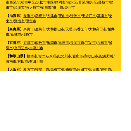
市西区
/
浜松市中区
/
浜松市南区
/
静岡市
/
清水区
/
葵区
/
駿河区
/
藤枝市
/
島
田市
/
焼津市
/
牧之原市
/
菊川市
/
掛川市
/
袋井市
【滋賀県】
長浜市
/
彦根市
/
大津市
/
守山市
/
野洲市
/
東近江市
/
草津市
/
栗
東市
/
湖南市
/
甲賀市
【奈良県】
奈良市
/
生駒市
/
大和郡山市
/
天理市
/
香芝市
/
大和高田市
/
桜井
市
/
葛城市
/
橿原市
【京都府】
京都市
/
南丹市
/
亀岡市
/
向日市
/
長岡京市
/
宇治市
/
八幡市
/
城
陽市
/
京田辺市
/
木津川市
【和歌山県】
橋本市
/
かつらぎ町
/
紀の川市
/
岩出市
/
和歌山市
/
紀美野町
/
海南市
/
有田市
/
有田川町
【大阪府】
枚方市
/
寝屋川市
/
高槻市
/
四條畷市
/
吹田市
/
吹田市
/
豊中市
/
東大阪市
/
八尾市
/
松原市
/
羽曳野市
/
富田林市
/
堺市
/
岸和田市
/
和泉市
/
摂
津市
/
守口市
/
門真市
【兵庫県】
姫路市
/
神戸市
/
神戸市北区
/
神戸市灘区
/
神戸市中央区
/
神戸市兵庫区
/
神
戸市長田区
/
神戸市須磨区
/
神戸市垂水区
/
神戸市西区
/
神戸市東灘区
/
三
田市
/
川西市
/
宝塚市
/
西宮市
/
伊丹市
/
芦屋市
/
尼崎市
/
加古川市
/
明石市
【広島県】
呉市
【山口県】
山口市
/
下関市
/
山陽小野田市
/
宇部市
/
防府市
/
周南市
/
下松市
【香川県】
観音寺市
/
三豊市
/
善通寺市
/
丸亀市
/
坂出市
/
高松市
/
さぬき