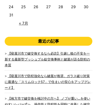
24
25
26
27
28
29
30
31
« 7月
最近の記事
【寝屋川市で鍵交換するなら必読】引越し後の不安を一
新する最新型プッシュプル錠交換事例と鍵屋が語る防犯の
本質
【寝屋川市で防犯強化なら鍵屋が推奨。ガラス破り対策
に最適な「スリムロック57」で住まいの安心をアップグレ
ード】
【枚方市で鍵交換を検討中の方へ】 ノブが重い…を使い
やすいレバー式へ。操作性と防犯性を同時に改善した鍵交