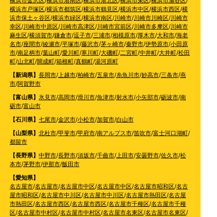
横浜市金沢区
/
横浜市港南区
/
横浜市港北区
/
横浜市栄区
/
横浜市瀬谷区
/
横浜市戸塚区
/
横浜市都筑区
/
横浜市鶴見区
/
横浜市中区
/
横浜市西区
/
横
浜市保土ヶ谷区
/
横浜市緑区
/
横浜市南区
/
川崎市
/
川崎市川崎区
/
川崎市
幸区
/
川崎市中原区
/
川崎市高津区
/
川崎市宮前区
/
川崎市多摩区
/
川崎市
麻生区
/
横須賀市
/
鎌倉市
/
逗子市
/
三浦市
/
相模原市
/
厚木市
/
大和市
/
海老
名市
/
座間市
/
綾瀬市
/
平塚市
/
藤沢市
/
茅ヶ崎市
/
秦野市
/
伊勢原市
/
小田原
市
/
南足柄市
/
葉山町
/
愛川町
/
寒川町
/
大磯町
/
二宮町
/
中井町
/
大井町
/
松田
町
/
山北町
/
開成町
/
箱根町
/
真鶴町
/
湯河原町
【新潟県】
長岡市
/
上越市
/
柏崎市
/
五泉市
/
糸魚川市
/
妙高市
/
三条市
/
燕
市
/
阿賀野市
【富山県】
氷見市
/
高岡市
/
滑川市
/
魚津市
/
射水市
/
小矢部市
/
砺波市
/
南
砺市
/
富山市
【石川県】
七尾市
/
金沢市
/
小松市
/
加賀市
/
白山市
【山梨県】
北杜市
/
甲斐市
/
甲府市
/
南アルプス市
/
笛吹市
/
富士河口湖町
/
都留市
【長野県】
中野市
/
長野市
/
須坂市
/
千曲市
/
上田市
/
安曇野市
/
佐久市
/
松
本市
/
茅野市
/
伊那市
/
飯田市
【愛知県】
名古屋市
/
名古屋市
/
名古屋市中区
/
名古屋市中区
/
名古屋市昭和区
/
名古
屋市昭和区
/
名古屋市中川区
/
名古屋市中川区
/
名古屋市熱田区
/
名古屋
市熱田区
/
名古屋市西区
/
名古屋市西区
/
名古屋市千種区
/
名古屋市千種
区
/
名古屋市中村区
/
名古屋市中村区
/
名古屋市名東区
/
名古屋市名東区
/