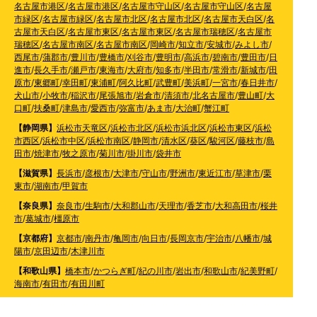
名古屋市港区
/
名古屋市港区
/
名古屋市守山区
/
名古屋市守山区
/
名古屋
市緑区
/
名古屋市緑区
/
名古屋市北区
/
名古屋市北区
/
名古屋市天白区
/
名
古屋市天白区
/
名古屋市東区
/
名古屋市東区
/
名古屋市瑞穂区
/
名古屋市
瑞穂区
/
名古屋市南区
/
名古屋市南区
/
岡崎市
/
知立市
/
安城市
/
みよし市
/
西尾市
/
蒲郡市
/
豊川市
/
豊橋市
/
刈谷市
/
豊明市
/
高浜市
/
碧南市
/
豊田市
/
日
進市
/
長久手市
/
瀬戸市
/
東海市
/
大府市
/
知多市
/
半田市
/
常滑市
/
新城市
/
田
原市
/
東郷町
/
幸田町
/
東浦町
/
阿久比町
/
武豊町
/
美浜町
/
一宮市
/
春日井市
/
犬山市
/
小牧市
/
稲沢市
/
尾張旭市
/
岩倉市
/
清須市
/
北名古屋市
/
豊山町
/
大
口町
/
扶桑町
/
津島市
/
愛西市
/
弥富市
/
あま市
/
大治町
/
蟹江町
【静岡県】
浜松市天竜区
/
浜松市北区
/
浜松市浜北区
/
浜松市東区
/
浜松
市西区
/
浜松市中区
/
浜松市南区
/
静岡市
/
清水区
/
葵区
/
駿河区
/
藤枝市
/
島
田市
/
焼津市
/
牧之原市
/
菊川市
/
掛川市
/
袋井市
【滋賀県】
長浜市
/
彦根市
/
大津市
/
守山市
/
野洲市
/
東近江市
/
草津市
/
栗
東市
/
湖南市
/
甲賀市
【奈良県】
奈良市
/
生駒市
/
大和郡山市
/
天理市
/
香芝市
/
大和高田市
/
桜井
市
/
葛城市
/
橿原市
【京都府】
京都市
/
南丹市
/
亀岡市
/
向日市
/
長岡京市
/
宇治市
/
八幡市
/
城
陽市
/
京田辺市
/
木津川市
【和歌山県】
橋本市
/
かつらぎ町
/
紀の川市
/
岩出市
/
和歌山市
/
紀美野町
/
海南市
/
有田市
/
有田川町
【大阪府】
枚方市
/
寝屋川市
/
高槻市
/
四條畷市
/
吹田市
/
吹田市
/
豊中市
/
東大阪市
/
八尾市
/
松原市
/
羽曳野市
/
富田林市
/
堺市
/
岸和田市
/
和泉市
/
摂