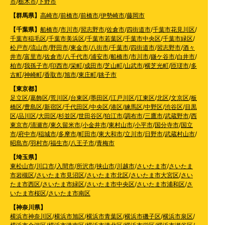
市
/
栃木市
/
下野市
【群馬県】
高崎市
/
前橋市
/
前橋市
/
伊勢崎市
/
藤岡市
【千葉県】
船橋市
/
市川市
/
習志野市
/
佐倉市
/
四街道市
/
千葉市花見川区
/
千葉市稲毛区
/
千葉市美浜区
/
千葉市若葉区
/
千葉市中央区
/
千葉市緑区
/
松戸市
/
流山市
/
野田市
/
東金市
/
八街市
/
千葉市
/
四街道市
/
習志野市
/
酒々
井市
/
富里市
/
佐倉市
/
八千代市
/
浦安市
/
船橋市
/
市川市
/
鎌ケ谷市
/
白井市
/
柏市
/
我孫子市
/
印西市
/
栄町
/
成田市
/
芝山町
/
山武市
/
横芝光町
/
匝瑳市
/
多
古町
/
神崎町
/
香取市
/
旭市
/
東庄町
/
銚子市
【東京都】
足立区
/
葛飾区
/
荒川区
/
台東区
/
墨田区
/
江戸川区
/
江東区
/
北区
/
文京区
/
板
橋区
/
豊島区
/
新宿区
/
千代田区
/
中央区
/
港区
/
練馬区
/
中野区
/
渋谷区
/
目黒
区
/
品川区
/
大田区
/
杉並区
/
世田谷区
/
狛江市
/
調布市
/
三鷹市
/
武蔵野市
/
西
東京市
/
清瀬市
/
東久留米市
/
小金井市
/
東村山市
/
小平市
/
国分寺市
/
国立
市
/
府中市
/
稲城市
/
多摩市
/
町田市
/
東大和市
/
立川市
/
日野市
/
武蔵村山市
/
昭島市
/
羽村市
/
福生市
/
八王子市
/
青梅市
【埼玉県】
東松山市
/
川口市
/
入間市
/
所沢市
/
挟山市
/
川越市
/
さいたま市
/
さいたま
市岩槻区
/
さいたま市見沼区
/
さいたま市北区
/
さいたま市大宮区
/
さい
たま市西区
/
さいたま市緑区
/
さいたま市中央区
/
さいたま市浦和区
/
さ
いたま市桜区
/
さいたま市南区
【神奈川県】
横浜市神奈川区
/
横浜市旭区
/
横浜市青葉区
/
横浜市磯子区
/
横浜市泉区
/