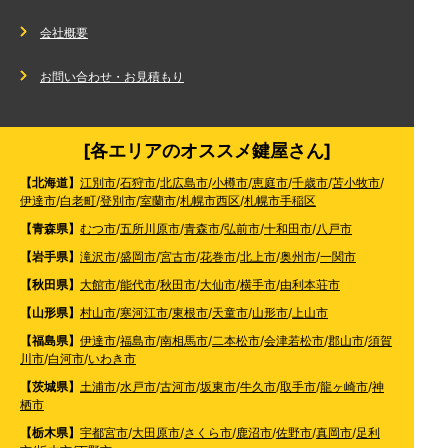
会社概要
お問い合わせ・お見積もり
[各エリアのオススメ鍵屋さん]
【北海道】
江別市
/
石狩市
/
北広島市
/
小樽市
/
恵庭市
/
千歳市
/
苫小牧市
/
伊達市
/
白老町
/
登別市
/
室蘭市
/
札幌市西区
/
札幌市手稲区
【青森県】
むつ市
/
五所川原市
/
青森市
/
弘前市
/
十和田市
/
八戸市
【岩手県】
滝沢市
/
盛岡市
/
宮古市
/
花巻市
/
北上市
/
奥州市
/
一関市
【秋田県】
大館市
/
能代市
/
秋田市
/
大仙市
/
横手市
/
由利本荘市
【山形県】
村山市
/
寒河江市
/
東根市
/
天童市
/
山形市
/
上山市
【福島県】
伊達市
/
福島市
/
南相馬市
/
二本松市
/
会津若松市
/
郡山市
/
須賀
川市
/
白河市
/
いわき市
【茨城県】
土浦市
/
水戸市
/
古河市
/
坂東市
/
牛久市
/
取手市
/
龍ヶ崎市
/
神
栖市
【栃木県】
宇都宮市
/
大田原市
/
さくら市
/
鹿沼市
/
佐野市
/
真岡市
/
足利