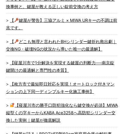
換事例と、鍵屋が教える正しい錠前交換の考え方
【
鍵屋が警告】三協アルミ × MIWA URキーの不調は前
兆です。
【
どこも無理と言われたBHシリンダー鍵折れ救出劇｜
交換NG・破壊NGの状況から導いた唯一の最適解】
【寝屋川市で1分解決を実現する鍵屋の判断力──南京錠
鍵開けの最適解と専門性の本質】
【枚方市で最短即日対応を実現！オートロック付きマン
ションの上下同一ディンプルキー化施工事例】
【寝屋川市の勝手口防犯強化なら鍵交換が必須】MIWA
縦型くの字キーからKABA Ace3258へ高防犯シリンダー交
換した実例｜鍵屋が徹底解説
【鍵屋が語る｜BROTHER製60cm家庭用金庫の解錠事