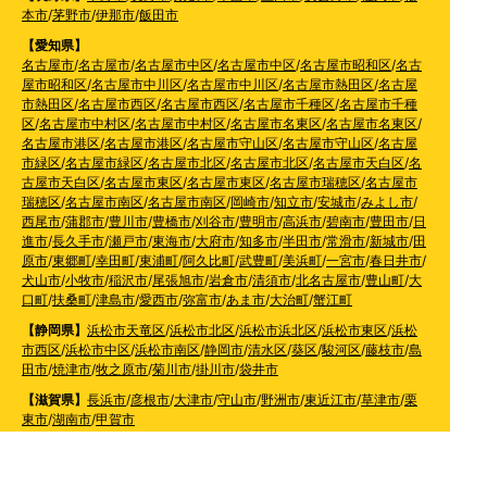
本市
/
茅野市
/
伊那市
/
飯田市
【愛知県】
名古屋市
/
名古屋市
/
名古屋市中区
/
名古屋市中区
/
名古屋市昭和区
/
名古
屋市昭和区
/
名古屋市中川区
/
名古屋市中川区
/
名古屋市熱田区
/
名古屋
市熱田区
/
名古屋市西区
/
名古屋市西区
/
名古屋市千種区
/
名古屋市千種
区
/
名古屋市中村区
/
名古屋市中村区
/
名古屋市名東区
/
名古屋市名東区
/
名古屋市港区
/
名古屋市港区
/
名古屋市守山区
/
名古屋市守山区
/
名古屋
市緑区
/
名古屋市緑区
/
名古屋市北区
/
名古屋市北区
/
名古屋市天白区
/
名
古屋市天白区
/
名古屋市東区
/
名古屋市東区
/
名古屋市瑞穂区
/
名古屋市
瑞穂区
/
名古屋市南区
/
名古屋市南区
/
岡崎市
/
知立市
/
安城市
/
みよし市
/
西尾市
/
蒲郡市
/
豊川市
/
豊橋市
/
刈谷市
/
豊明市
/
高浜市
/
碧南市
/
豊田市
/
日
進市
/
長久手市
/
瀬戸市
/
東海市
/
大府市
/
知多市
/
半田市
/
常滑市
/
新城市
/
田
原市
/
東郷町
/
幸田町
/
東浦町
/
阿久比町
/
武豊町
/
美浜町
/
一宮市
/
春日井市
/
犬山市
/
小牧市
/
稲沢市
/
尾張旭市
/
岩倉市
/
清須市
/
北名古屋市
/
豊山町
/
大
口町
/
扶桑町
/
津島市
/
愛西市
/
弥富市
/
あま市
/
大治町
/
蟹江町
【静岡県】
浜松市天竜区
/
浜松市北区
/
浜松市浜北区
/
浜松市東区
/
浜松
市西区
/
浜松市中区
/
浜松市南区
/
静岡市
/
清水区
/
葵区
/
駿河区
/
藤枝市
/
島
田市
/
焼津市
/
牧之原市
/
菊川市
/
掛川市
/
袋井市
【滋賀県】
長浜市
/
彦根市
/
大津市
/
守山市
/
野洲市
/
東近江市
/
草津市
/
栗
東市
/
湖南市
/
甲賀市
【奈良県】
奈良市
/
生駒市
/
大和郡山市
/
天理市
/
香芝市
/
大和高田市
/
桜井
市
/
葛城市
/
橿原市