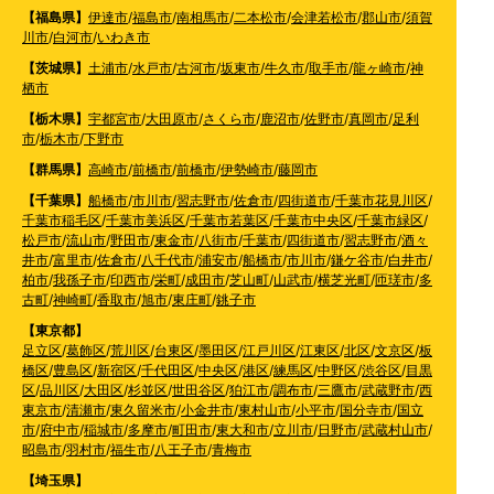
【福島県】
伊達市
/
福島市
/
南相馬市
/
二本松市
/
会津若松市
/
郡山市
/
須賀
川市
/
白河市
/
いわき市
【茨城県】
土浦市
/
水戸市
/
古河市
/
坂東市
/
牛久市
/
取手市
/
龍ヶ崎市
/
神
栖市
【栃木県】
宇都宮市
/
大田原市
/
さくら市
/
鹿沼市
/
佐野市
/
真岡市
/
足利
市
/
栃木市
/
下野市
【群馬県】
高崎市
/
前橋市
/
前橋市
/
伊勢崎市
/
藤岡市
【千葉県】
船橋市
/
市川市
/
習志野市
/
佐倉市
/
四街道市
/
千葉市花見川区
/
千葉市稲毛区
/
千葉市美浜区
/
千葉市若葉区
/
千葉市中央区
/
千葉市緑区
/
松戸市
/
流山市
/
野田市
/
東金市
/
八街市
/
千葉市
/
四街道市
/
習志野市
/
酒々
井市
/
富里市
/
佐倉市
/
八千代市
/
浦安市
/
船橋市
/
市川市
/
鎌ケ谷市
/
白井市
/
柏市
/
我孫子市
/
印西市
/
栄町
/
成田市
/
芝山町
/
山武市
/
横芝光町
/
匝瑳市
/
多
古町
/
神崎町
/
香取市
/
旭市
/
東庄町
/
銚子市
【東京都】
足立区
/
葛飾区
/
荒川区
/
台東区
/
墨田区
/
江戸川区
/
江東区
/
北区
/
文京区
/
板
橋区
/
豊島区
/
新宿区
/
千代田区
/
中央区
/
港区
/
練馬区
/
中野区
/
渋谷区
/
目黒
区
/
品川区
/
大田区
/
杉並区
/
世田谷区
/
狛江市
/
調布市
/
三鷹市
/
武蔵野市
/
西
東京市
/
清瀬市
/
東久留米市
/
小金井市
/
東村山市
/
小平市
/
国分寺市
/
国立
市
/
府中市
/
稲城市
/
多摩市
/
町田市
/
東大和市
/
立川市
/
日野市
/
武蔵村山市
/
昭島市
/
羽村市
/
福生市
/
八王子市
/
青梅市
【埼玉県】