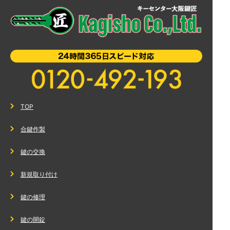
TOP
合鍵作製
鍵の交換
新規取り付け
鍵の修理
鍵の開錠