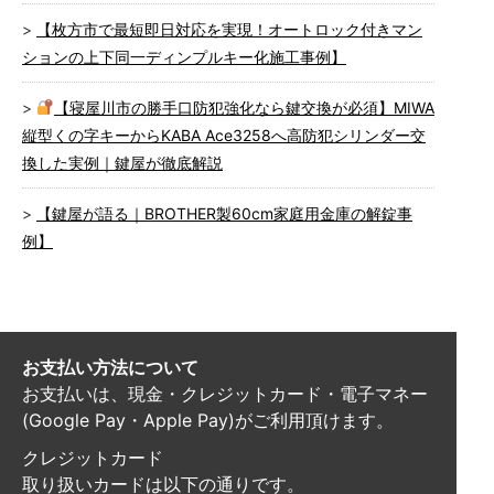
【枚方市で最短即日対応を実現！オートロック付きマン
ションの上下同一ディンプルキー化施工事例】
【寝屋川市の勝手口防犯強化なら鍵交換が必須】MIWA
縦型くの字キーからKABA Ace3258へ高防犯シリンダー交
換した実例｜鍵屋が徹底解説
【鍵屋が語る｜BROTHER製60cm家庭用金庫の解錠事
例】
お支払い方法について
お支払いは、現金・クレジットカード・電子マネー
(Google Pay・Apple Pay)がご利用頂けます。
クレジットカード
取り扱いカードは以下の通りです。