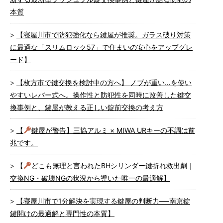
本質
【寝屋川市で防犯強化なら鍵屋が推奨。ガラス破り対策
に最適な「スリムロック57」で住まいの安心をアップグレ
ード】
【枚方市で鍵交換を検討中の方へ】 ノブが重い…を使い
やすいレバー式へ。操作性と防犯性を同時に改善した鍵交
換事例と、鍵屋が教える正しい錠前交換の考え方
【
鍵屋が警告】三協アルミ × MIWA URキーの不調は前
兆です。
【
どこも無理と言われたBHシリンダー鍵折れ救出劇｜
交換NG・破壊NGの状況から導いた唯一の最適解】
【寝屋川市で1分解決を実現する鍵屋の判断力──南京錠
鍵開けの最適解と専門性の本質】