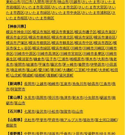
東松山市
/
川口市
/
入間市
/
所沢市
/
挟山市
/
川越市
/
さいたま市
/
さいたま
市岩槻区
/
さいたま市見沼区
/
さいたま市北区
/
さいたま市大宮区
/
さい
たま市西区
/
さいたま市緑区
/
さいたま市中央区
/
さいたま市浦和区
/
さ
いたま市桜区
/
さいたま市南区
【神奈川県】
横浜市神奈川区
/
横浜市旭区
/
横浜市青葉区
/
横浜市磯子区
/
横浜市泉区
/
横浜市金沢区
/
横浜市港南区
/
横浜市港北区
/
横浜市栄区
/
横浜市瀬谷区
/
横浜市戸塚区
/
横浜市都筑区
/
横浜市鶴見区
/
横浜市中区
/
横浜市西区
/
横
浜市保土ヶ谷区
/
横浜市緑区
/
横浜市南区
/
川崎市
/
川崎市川崎区
/
川崎市
幸区
/
川崎市中原区
/
川崎市高津区
/
川崎市宮前区
/
川崎市多摩区
/
川崎市
麻生区
/
横須賀市
/
鎌倉市
/
逗子市
/
三浦市
/
相模原市
/
厚木市
/
大和市
/
海老
名市
/
座間市
/
綾瀬市
/
平塚市
/
藤沢市
/
茅ヶ崎市
/
秦野市
/
伊勢原市
/
小田原
市
/
南足柄市
/
葉山町
/
愛川町
/
寒川町
/
大磯町
/
二宮町
/
中井町
/
大井町
/
松田
町
/
山北町
/
開成町
/
箱根町
/
真鶴町
/
湯河原町
【新潟県】
長岡市
/
上越市
/
柏崎市
/
五泉市
/
糸魚川市
/
妙高市
/
三条市
/
燕
市
/
阿賀野市
【富山県】
氷見市
/
高岡市
/
滑川市
/
魚津市
/
射水市
/
小矢部市
/
砺波市
/
南
砺市
/
富山市
【石川県】
七尾市
/
金沢市
/
小松市
/
加賀市
/
白山市
【山梨県】
北杜市
/
甲斐市
/
甲府市
/
南アルプス市
/
笛吹市
/
富士河口湖町
/
都留市
【長野県】
中野市
/
長野市
/
須坂市
/
千曲市
/
上田市
/
安曇野市
/
佐久市
/
松