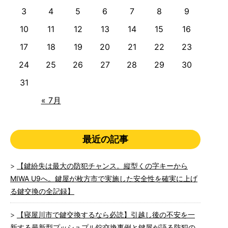
3
4
5
6
7
8
9
10
11
12
13
14
15
16
17
18
19
20
21
22
23
24
25
26
27
28
29
30
31
« 7月
最近の記事
【鍵紛失は最大の防犯チャンス。縦型くの字キーから
MIWA U9へ。鍵屋が枚方市で実施した安全性を確実に上げ
る鍵交換の全記録】
【寝屋川市で鍵交換するなら必読】引越し後の不安を一
新する最新型プッシュプル錠交換事例と鍵屋が語る防犯の