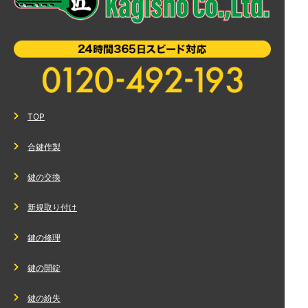
TOP
合鍵作製
鍵の交換
新規取り付け
鍵の修理
鍵の開錠
鍵の紛失