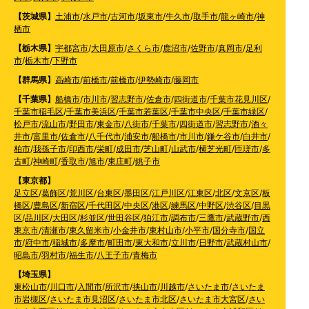
【茨城県】
土浦市
/
水戸市
/
古河市
/
坂東市
/
牛久市
/
取手市
/
龍ヶ崎市
/
神
栖市
【栃木県】
宇都宮市
/
大田原市
/
さくら市
/
鹿沼市
/
佐野市
/
真岡市
/
足利
市
/
栃木市
/
下野市
【群馬県】
高崎市
/
前橋市
/
前橋市
/
伊勢崎市
/
藤岡市
【千葉県】
船橋市
/
市川市
/
習志野市
/
佐倉市
/
四街道市
/
千葉市花見川区
/
千葉市稲毛区
/
千葉市美浜区
/
千葉市若葉区
/
千葉市中央区
/
千葉市緑区
/
松戸市
/
流山市
/
野田市
/
東金市
/
八街市
/
千葉市
/
四街道市
/
習志野市
/
酒々
井市
/
富里市
/
佐倉市
/
八千代市
/
浦安市
/
船橋市
/
市川市
/
鎌ケ谷市
/
白井市
/
柏市
/
我孫子市
/
印西市
/
栄町
/
成田市
/
芝山町
/
山武市
/
横芝光町
/
匝瑳市
/
多
古町
/
神崎町
/
香取市
/
旭市
/
東庄町
/
銚子市
【東京都】
足立区
/
葛飾区
/
荒川区
/
台東区
/
墨田区
/
江戸川区
/
江東区
/
北区
/
文京区
/
板
橋区
/
豊島区
/
新宿区
/
千代田区
/
中央区
/
港区
/
練馬区
/
中野区
/
渋谷区
/
目黒
区
/
品川区
/
大田区
/
杉並区
/
世田谷区
/
狛江市
/
調布市
/
三鷹市
/
武蔵野市
/
西
東京市
/
清瀬市
/
東久留米市
/
小金井市
/
東村山市
/
小平市
/
国分寺市
/
国立
市
/
府中市
/
稲城市
/
多摩市
/
町田市
/
東大和市
/
立川市
/
日野市
/
武蔵村山市
/
昭島市
/
羽村市
/
福生市
/
八王子市
/
青梅市
【埼玉県】
東松山市
/
川口市
/
入間市
/
所沢市
/
挟山市
/
川越市
/
さいたま市
/
さいたま
市岩槻区
/
さいたま市見沼区
/
さいたま市北区
/
さいたま市大宮区
/
さい