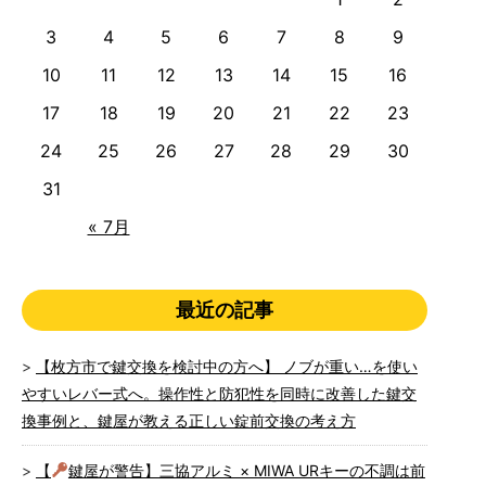
3
4
5
6
7
8
9
10
11
12
13
14
15
16
17
18
19
20
21
22
23
24
25
26
27
28
29
30
31
« 7月
最近の記事
【枚方市で鍵交換を検討中の方へ】 ノブが重い…を使い
やすいレバー式へ。操作性と防犯性を同時に改善した鍵交
換事例と、鍵屋が教える正しい錠前交換の考え方
【
鍵屋が警告】三協アルミ × MIWA URキーの不調は前