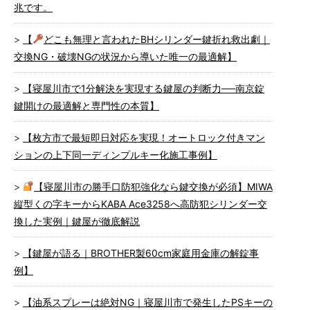
兆です。
【
どこも無理と言われたBHシリンダー鍵折れ救出劇｜
交換NG・破壊NGの状況から導いた唯一の最適解】
【寝屋川市で1分解決を実現する鍵屋の判断力──南京錠
鍵開けの最適解と専門性の本質】
【枚方市で最短即日対応を実現！オートロック付きマン
ションの上下同一ディンプルキー化施工事例】
【寝屋川市の勝手口防犯強化なら鍵交換が必須】MIWA
縦型くの字キーからKABA Ace3258へ高防犯シリンダー交
換した実例｜鍵屋が徹底解説
【鍵屋が語る｜BROTHER製60cm家庭用金庫の解錠事
例】
【油系スプレーは絶対NG｜寝屋川市で発生したPSキーの