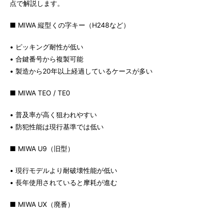
点で解説します。
■ MIWA 縦型くの字キー（H248など）
• ピッキング耐性が低い
• 合鍵番号から複製可能
• 製造から20年以上経過しているケースが多い
■ MIWA TEO / TE0
• 普及率が高く狙われやすい
• 防犯性能は現行基準では低い
■ MIWA U9（旧型）
• 現行モデルより耐破壊性能が低い
• 長年使用されていると摩耗が進む
■ MIWA UX（廃番）