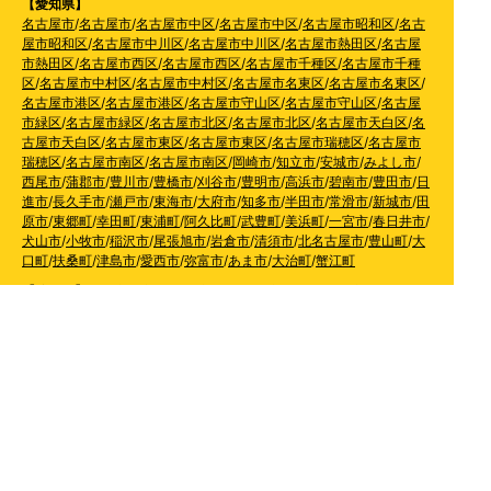
【愛知県】
名古屋市
/
名古屋市
/
名古屋市中区
/
名古屋市中区
/
名古屋市昭和区
/
名古
屋市昭和区
/
名古屋市中川区
/
名古屋市中川区
/
名古屋市熱田区
/
名古屋
市熱田区
/
名古屋市西区
/
名古屋市西区
/
名古屋市千種区
/
名古屋市千種
区
/
名古屋市中村区
/
名古屋市中村区
/
名古屋市名東区
/
名古屋市名東区
/
名古屋市港区
/
名古屋市港区
/
名古屋市守山区
/
名古屋市守山区
/
名古屋
市緑区
/
名古屋市緑区
/
名古屋市北区
/
名古屋市北区
/
名古屋市天白区
/
名
古屋市天白区
/
名古屋市東区
/
名古屋市東区
/
名古屋市瑞穂区
/
名古屋市
瑞穂区
/
名古屋市南区
/
名古屋市南区
/
岡崎市
/
知立市
/
安城市
/
みよし市
/
西尾市
/
蒲郡市
/
豊川市
/
豊橋市
/
刈谷市
/
豊明市
/
高浜市
/
碧南市
/
豊田市
/
日
進市
/
長久手市
/
瀬戸市
/
東海市
/
大府市
/
知多市
/
半田市
/
常滑市
/
新城市
/
田
原市
/
東郷町
/
幸田町
/
東浦町
/
阿久比町
/
武豊町
/
美浜町
/
一宮市
/
春日井市
/
犬山市
/
小牧市
/
稲沢市
/
尾張旭市
/
岩倉市
/
清須市
/
北名古屋市
/
豊山町
/
大
口町
/
扶桑町
/
津島市
/
愛西市
/
弥富市
/
あま市
/
大治町
/
蟹江町
【静岡県】
浜松市天竜区
/
浜松市北区
/
浜松市浜北区
/
浜松市東区
/
浜松
市西区
/
浜松市中区
/
浜松市南区
/
静岡市
/
清水区
/
葵区
/
駿河区
/
藤枝市
/
島
田市
/
焼津市
/
牧之原市
/
菊川市
/
掛川市
/
袋井市
【滋賀県】
長浜市
/
彦根市
/
大津市
/
守山市
/
野洲市
/
東近江市
/
草津市
/
栗
東市
/
湖南市
/
甲賀市
【奈良県】
奈良市
/
生駒市
/
大和郡山市
/
天理市
/
香芝市
/
大和高田市
/
桜井
市
/
葛城市
/
橿原市
【京都府】
京都市
/
南丹市
/
亀岡市
/
向日市
/
長岡京市
/
宇治市
/
八幡市
/
城
陽市
/
京田辺市
/
木津川市