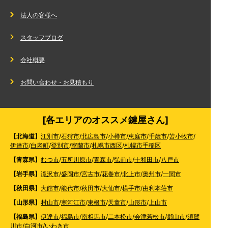
法人の客様へ
スタッフブログ
会社概要
お問い合わせ・お見積もり
[各エリアのオススメ鍵屋さん]
【北海道】
江別市
/
石狩市
/
北広島市
/
小樽市
/
恵庭市
/
千歳市
/
苫小牧市
/
伊達市
/
白老町
/
登別市
/
室蘭市
/
札幌市西区
/
札幌市手稲区
【青森県】
むつ市
/
五所川原市
/
青森市
/
弘前市
/
十和田市
/
八戸市
【岩手県】
滝沢市
/
盛岡市
/
宮古市
/
花巻市
/
北上市
/
奥州市
/
一関市
【秋田県】
大館市
/
能代市
/
秋田市
/
大仙市
/
横手市
/
由利本荘市
【山形県】
村山市
/
寒河江市
/
東根市
/
天童市
/
山形市
/
上山市
【福島県】
伊達市
/
福島市
/
南相馬市
/
二本松市
/
会津若松市
/
郡山市
/
須賀
川市
/
白河市
/
いわき市