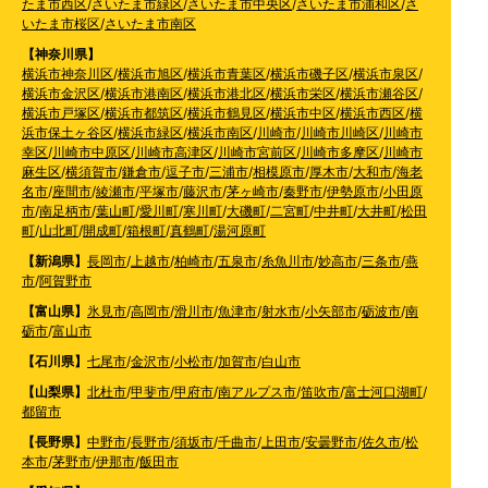
たま市西区
/
さいたま市緑区
/
さいたま市中央区
/
さいたま市浦和区
/
さ
いたま市桜区
/
さいたま市南区
【神奈川県】
横浜市神奈川区
/
横浜市旭区
/
横浜市青葉区
/
横浜市磯子区
/
横浜市泉区
/
横浜市金沢区
/
横浜市港南区
/
横浜市港北区
/
横浜市栄区
/
横浜市瀬谷区
/
横浜市戸塚区
/
横浜市都筑区
/
横浜市鶴見区
/
横浜市中区
/
横浜市西区
/
横
浜市保土ヶ谷区
/
横浜市緑区
/
横浜市南区
/
川崎市
/
川崎市川崎区
/
川崎市
幸区
/
川崎市中原区
/
川崎市高津区
/
川崎市宮前区
/
川崎市多摩区
/
川崎市
麻生区
/
横須賀市
/
鎌倉市
/
逗子市
/
三浦市
/
相模原市
/
厚木市
/
大和市
/
海老
名市
/
座間市
/
綾瀬市
/
平塚市
/
藤沢市
/
茅ヶ崎市
/
秦野市
/
伊勢原市
/
小田原
市
/
南足柄市
/
葉山町
/
愛川町
/
寒川町
/
大磯町
/
二宮町
/
中井町
/
大井町
/
松田
町
/
山北町
/
開成町
/
箱根町
/
真鶴町
/
湯河原町
【新潟県】
長岡市
/
上越市
/
柏崎市
/
五泉市
/
糸魚川市
/
妙高市
/
三条市
/
燕
市
/
阿賀野市
【富山県】
氷見市
/
高岡市
/
滑川市
/
魚津市
/
射水市
/
小矢部市
/
砺波市
/
南
砺市
/
富山市
【石川県】
七尾市
/
金沢市
/
小松市
/
加賀市
/
白山市
【山梨県】
北杜市
/
甲斐市
/
甲府市
/
南アルプス市
/
笛吹市
/
富士河口湖町
/
都留市
【長野県】
中野市
/
長野市
/
須坂市
/
千曲市
/
上田市
/
安曇野市
/
佐久市
/
松
本市
/
茅野市
/
伊那市
/
飯田市