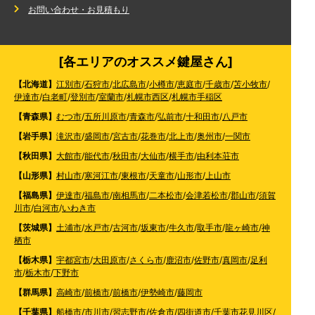
お問い合わせ・お見積もり
[各エリアのオススメ鍵屋さん]
【北海道】
江別市
/
石狩市
/
北広島市
/
小樽市
/
恵庭市
/
千歳市
/
苫小牧市
/
伊達市
/
白老町
/
登別市
/
室蘭市
/
札幌市西区
/
札幌市手稲区
【青森県】
むつ市
/
五所川原市
/
青森市
/
弘前市
/
十和田市
/
八戸市
【岩手県】
滝沢市
/
盛岡市
/
宮古市
/
花巻市
/
北上市
/
奥州市
/
一関市
【秋田県】
大館市
/
能代市
/
秋田市
/
大仙市
/
横手市
/
由利本荘市
【山形県】
村山市
/
寒河江市
/
東根市
/
天童市
/
山形市
/
上山市
【福島県】
伊達市
/
福島市
/
南相馬市
/
二本松市
/
会津若松市
/
郡山市
/
須賀
川市
/
白河市
/
いわき市
【茨城県】
土浦市
/
水戸市
/
古河市
/
坂東市
/
牛久市
/
取手市
/
龍ヶ崎市
/
神
栖市
【栃木県】
宇都宮市
/
大田原市
/
さくら市
/
鹿沼市
/
佐野市
/
真岡市
/
足利
市
/
栃木市
/
下野市
【群馬県】
高崎市
/
前橋市
/
前橋市
/
伊勢崎市
/
藤岡市
【千葉県】
船橋市
/
市川市
/
習志野市
/
佐倉市
/
四街道市
/
千葉市花見川区
/