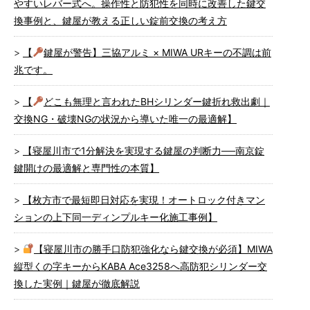
やすいレバー式へ。操作性と防犯性を同時に改善した鍵交
換事例と、鍵屋が教える正しい錠前交換の考え方
【
鍵屋が警告】三協アルミ × MIWA URキーの不調は前
兆です。
【
どこも無理と言われたBHシリンダー鍵折れ救出劇｜
交換NG・破壊NGの状況から導いた唯一の最適解】
【寝屋川市で1分解決を実現する鍵屋の判断力──南京錠
鍵開けの最適解と専門性の本質】
【枚方市で最短即日対応を実現！オートロック付きマン
ションの上下同一ディンプルキー化施工事例】
【寝屋川市の勝手口防犯強化なら鍵交換が必須】MIWA
縦型くの字キーからKABA Ace3258へ高防犯シリンダー交
換した実例｜鍵屋が徹底解説