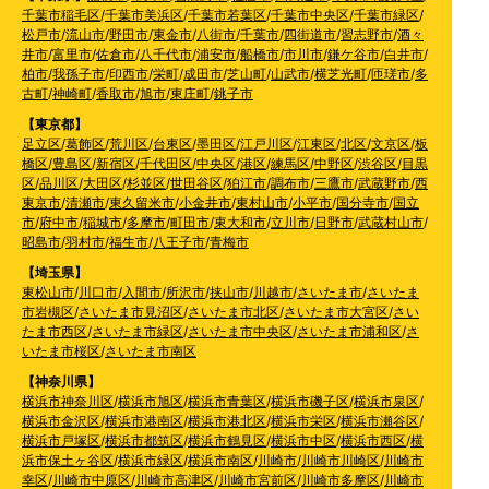
千葉市稲毛区
/
千葉市美浜区
/
千葉市若葉区
/
千葉市中央区
/
千葉市緑区
/
松戸市
/
流山市
/
野田市
/
東金市
/
八街市
/
千葉市
/
四街道市
/
習志野市
/
酒々
井市
/
富里市
/
佐倉市
/
八千代市
/
浦安市
/
船橋市
/
市川市
/
鎌ケ谷市
/
白井市
/
柏市
/
我孫子市
/
印西市
/
栄町
/
成田市
/
芝山町
/
山武市
/
横芝光町
/
匝瑳市
/
多
古町
/
神崎町
/
香取市
/
旭市
/
東庄町
/
銚子市
【東京都】
足立区
/
葛飾区
/
荒川区
/
台東区
/
墨田区
/
江戸川区
/
江東区
/
北区
/
文京区
/
板
橋区
/
豊島区
/
新宿区
/
千代田区
/
中央区
/
港区
/
練馬区
/
中野区
/
渋谷区
/
目黒
区
/
品川区
/
大田区
/
杉並区
/
世田谷区
/
狛江市
/
調布市
/
三鷹市
/
武蔵野市
/
西
東京市
/
清瀬市
/
東久留米市
/
小金井市
/
東村山市
/
小平市
/
国分寺市
/
国立
市
/
府中市
/
稲城市
/
多摩市
/
町田市
/
東大和市
/
立川市
/
日野市
/
武蔵村山市
/
昭島市
/
羽村市
/
福生市
/
八王子市
/
青梅市
【埼玉県】
東松山市
/
川口市
/
入間市
/
所沢市
/
挟山市
/
川越市
/
さいたま市
/
さいたま
市岩槻区
/
さいたま市見沼区
/
さいたま市北区
/
さいたま市大宮区
/
さい
たま市西区
/
さいたま市緑区
/
さいたま市中央区
/
さいたま市浦和区
/
さ
いたま市桜区
/
さいたま市南区
【神奈川県】
横浜市神奈川区
/
横浜市旭区
/
横浜市青葉区
/
横浜市磯子区
/
横浜市泉区
/
横浜市金沢区
/
横浜市港南区
/
横浜市港北区
/
横浜市栄区
/
横浜市瀬谷区
/
横浜市戸塚区
/
横浜市都筑区
/
横浜市鶴見区
/
横浜市中区
/
横浜市西区
/
横
浜市保土ヶ谷区
/
横浜市緑区
/
横浜市南区
/
川崎市
/
川崎市川崎区
/
川崎市
幸区
/
川崎市中原区
/
川崎市高津区
/
川崎市宮前区
/
川崎市多摩区
/
川崎市