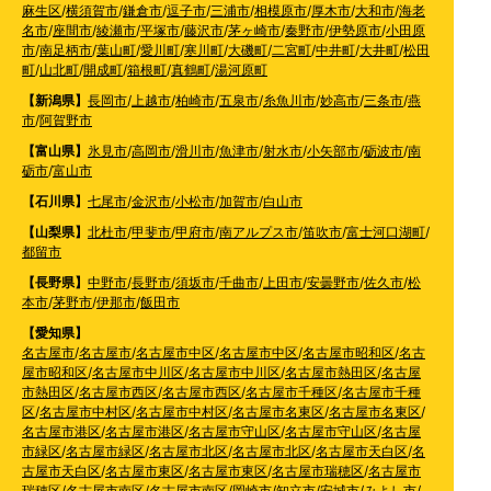
麻生区
/
横須賀市
/
鎌倉市
/
逗子市
/
三浦市
/
相模原市
/
厚木市
/
大和市
/
海老
名市
/
座間市
/
綾瀬市
/
平塚市
/
藤沢市
/
茅ヶ崎市
/
秦野市
/
伊勢原市
/
小田原
市
/
南足柄市
/
葉山町
/
愛川町
/
寒川町
/
大磯町
/
二宮町
/
中井町
/
大井町
/
松田
町
/
山北町
/
開成町
/
箱根町
/
真鶴町
/
湯河原町
【新潟県】
長岡市
/
上越市
/
柏崎市
/
五泉市
/
糸魚川市
/
妙高市
/
三条市
/
燕
市
/
阿賀野市
【富山県】
氷見市
/
高岡市
/
滑川市
/
魚津市
/
射水市
/
小矢部市
/
砺波市
/
南
砺市
/
富山市
【石川県】
七尾市
/
金沢市
/
小松市
/
加賀市
/
白山市
【山梨県】
北杜市
/
甲斐市
/
甲府市
/
南アルプス市
/
笛吹市
/
富士河口湖町
/
都留市
【長野県】
中野市
/
長野市
/
須坂市
/
千曲市
/
上田市
/
安曇野市
/
佐久市
/
松
本市
/
茅野市
/
伊那市
/
飯田市
【愛知県】
名古屋市
/
名古屋市
/
名古屋市中区
/
名古屋市中区
/
名古屋市昭和区
/
名古
屋市昭和区
/
名古屋市中川区
/
名古屋市中川区
/
名古屋市熱田区
/
名古屋
市熱田区
/
名古屋市西区
/
名古屋市西区
/
名古屋市千種区
/
名古屋市千種
区
/
名古屋市中村区
/
名古屋市中村区
/
名古屋市名東区
/
名古屋市名東区
/
名古屋市港区
/
名古屋市港区
/
名古屋市守山区
/
名古屋市守山区
/
名古屋
市緑区
/
名古屋市緑区
/
名古屋市北区
/
名古屋市北区
/
名古屋市天白区
/
名
古屋市天白区
/
名古屋市東区
/
名古屋市東区
/
名古屋市瑞穂区
/
名古屋市
瑞穂区
/
名古屋市南区
/
名古屋市南区
/
岡崎市
/
知立市
/
安城市
/
みよし市
/