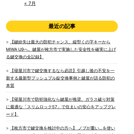
« 7月
最近の記事
【鍵紛失は最大の防犯チャンス。縦型くの字キーから
MIWA U9へ。鍵屋が枚方市で実施した安全性を確実に上げ
る鍵交換の全記録】
【寝屋川市で鍵交換するなら必読】引越し後の不安を一
新する最新型プッシュプル錠交換事例と鍵屋が語る防犯の
本質
【寝屋川市で防犯強化なら鍵屋が推奨。ガラス破り対策
に最適な「スリムロック57」で住まいの安心をアップグレ
ード】
【枚方市で鍵交換を検討中の方へ】 ノブが重い…を使い