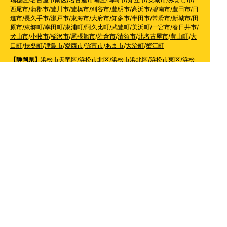
西尾市
/
蒲郡市
/
豊川市
/
豊橋市
/
刈谷市
/
豊明市
/
高浜市
/
碧南市
/
豊田市
/
日
進市
/
長久手市
/
瀬戸市
/
東海市
/
大府市
/
知多市
/
半田市
/
常滑市
/
新城市
/
田
原市
/
東郷町
/
幸田町
/
東浦町
/
阿久比町
/
武豊町
/
美浜町
/
一宮市
/
春日井市
/
犬山市
/
小牧市
/
稲沢市
/
尾張旭市
/
岩倉市
/
清須市
/
北名古屋市
/
豊山町
/
大
口町
/
扶桑町
/
津島市
/
愛西市
/
弥富市
/
あま市
/
大治町
/
蟹江町
【静岡県】
浜松市天竜区
/
浜松市北区
/
浜松市浜北区
/
浜松市東区
/
浜松
市西区
/
浜松市中区
/
浜松市南区
/
静岡市
/
清水区
/
葵区
/
駿河区
/
藤枝市
/
島
田市
/
焼津市
/
牧之原市
/
菊川市
/
掛川市
/
袋井市
【滋賀県】
長浜市
/
彦根市
/
大津市
/
守山市
/
野洲市
/
東近江市
/
草津市
/
栗
東市
/
湖南市
/
甲賀市
【奈良県】
奈良市
/
生駒市
/
大和郡山市
/
天理市
/
香芝市
/
大和高田市
/
桜井
市
/
葛城市
/
橿原市
【京都府】
京都市
/
南丹市
/
亀岡市
/
向日市
/
長岡京市
/
宇治市
/
八幡市
/
城
陽市
/
京田辺市
/
木津川市
【和歌山県】
橋本市
/
かつらぎ町
/
紀の川市
/
岩出市
/
和歌山市
/
紀美野町
/
海南市
/
有田市
/
有田川町
【大阪府】
枚方市
/
寝屋川市
/
高槻市
/
四條畷市
/
吹田市
/
吹田市
/
豊中市
/
東大阪市
/
八尾市
/
松原市
/
羽曳野市
/
富田林市
/
堺市
/
岸和田市
/
和泉市
/
摂
津市
/
守口市
/
門真市
【兵庫県】
姫路市
/
神戸市
/
神戸市北区
/
神戸市灘区
/
神戸市中央区
/
神戸市兵庫区
/
神